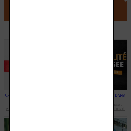
INFO GENERICLOP
LA PRESSE EN PARLE
AVIS DES MEDECINS
CHOISISSEZ VOTRE CADEAU POUR
POINTS VAPS: VOS ACHATS DANS
TOUTE COMMANDE
VOTRE CAGNOTTE.
publié le : 12/06/2024 10:06:46 | catégories :
publié le : 03/02/2022 10:38:23 | catégories :
avantages
info genericlop
promotions du
avantages
info genericlop
promotions du
,
,
,
,
moment
moment