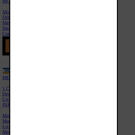
MON COMPTE
Mon panier
Détails commandes
Mes adresses
Mes infos personnelles
Contact
MES AVANTAGES
1 Cadeau au choix
Des avis vérifiés
Livraison offerte
INFORMATIONS
Magasin Bordeaux Centre
Magasin Bordeaux Chartrons
Livraison
Mentions légales