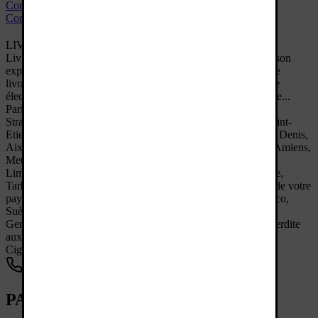
Conditions de vente
Contact
LIVRAISON PARTOUT EN FRANCE
Livraison offerte à partir de 19€ d'achats. Besoin d'une livraison
express ? Nous livrons gratuitement par Chronopost pour une
livraison le lendemain à partir de 39€ d'achats. Votre cigarette
électronique et vos e-liquides à Bordeaux et partout en France...
Paris, Grenoble, Lyon, Nantes, Marseille, Toulouse, Nice,
Strasbourg, Montpellier, Bordeaux, Reims, Rennes, Lille, Saint-
Etienne, Le Havre, Maubeuge, Toulon, Dijon, Angers, Saint Denis,
Aix en Provence, Brive, Alençon, Nîmes, Tours, Clermont, Amiens,
Metz, Perpignan, Orléans, Mulhouse, Bastia, Rouen, Nancy,
Limoges, Avignon, Pau, Caen, Blois, Poitiers, Arles, la Corse,
Tarbes, la Rochelle, Le Mans, Brest etc... Et si la législation de votre
pays le permet par colissimo, en Suisse, Luxembourg, Monaco,
Suède ...
Genericlop.fr
|
Version 4.55
|
4.95
/
5
| Avis:
29421
| Vente interdite
aux mineurs.
Cigarette électronique Bordeaux
Parler à un conseiller
PARLER À UN CONSEILLER