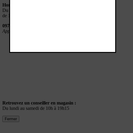
Horaires pour parler à un conseiller :
Du lundi au vendredi
de 10h à 12h30 et 13h30 à 16h30
0972574400
Appel gratuit
Retrouvez un conseiller en magasin :
Du lundi au samedi de 10h à 19h15
Fermer