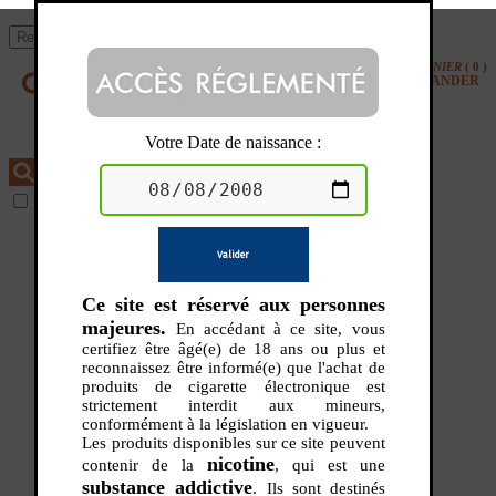
MON PANIER
(
0
)
COMMANDER
Votre Date de naissance :
Compte
Ce site est réservé aux personnes
majeures.
En accédant à ce site, vous
Magasins
certifiez être âgé(e) de 18 ans ou plus et
reconnaissez être informé(e) que l'achat de
produits de cigarette électronique est
strictement interdit aux mineurs,
Mon Panier
conformément à la législation en vigueur.
E-CIGARETTES
Les produits disponibles sur ce site peuvent
E-LIQUIDES
nicotine
contenir de la
, qui est une
DIY
substance addictive
. Ils sont destinés
NOUVEAUTÉS