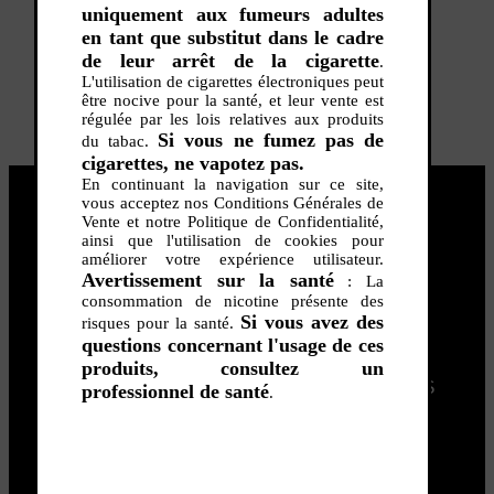
uniquement aux fumeurs adultes
PROMOS
en tant que substitut dans le cadre
Nos Magasins
de leur arrêt de la cigarette
.
Vos Avantages
L'utilisation de cigarettes électroniques peut
Infos pratiques
être nocive pour la santé, et leur vente est
Contact
régulée par les lois relatives aux produits
Connexion
Si vous ne fumez pas de
du tabac.
cigarettes, ne vapotez pas.
En continuant la navigation sur ce site,
vous acceptez nos Conditions Générales de
E-LIQUIDES
Vente et notre Politique de Confidentialité,
ainsi que l'utilisation de cookies pour
améliorer votre expérience utilisateur.
Avertissement sur la santé
: La
CIGARETTE ELECTRONIQUE
consommation de nicotine présente des
Si vous avez des
risques pour la santé.
questions concernant l'usage de ces
produits, consultez un
Tabacs
Fruités
DIY
NOUVEAUTÉS
professionnel de santé
NOS CRÉATIONS
.
CIGARETTES
CLEAROMISEURS
BATT
TOUS LES E-LIQUIDES
PROMOS
INFOS
- VÉGÉTAL/NATUREL