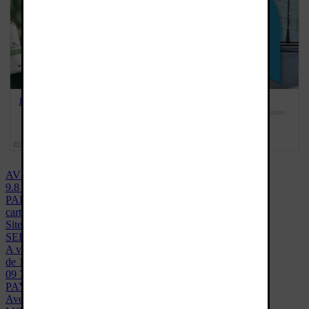
BOOSTER DE NICOTINE OFFERT
LIVRAISON OFFERTE
POUR L'ACHAT D'UN GRAND
publié le : 04/11/2019 13:17:41 | catégories :
FORMAT
avantages
info genericlop
,
publié le : 13/08/2020 15:55:18 | catégories :
avantages
info genericlop
promotions du
,
,
moment
AVIS VERIFIÉS
9.8 / 10
PAIEMENT SÉCURISÉ
carte bancaire ou téléphone
Site 100% sécurisé ssl - données cryptées
SERVICE CLIENT
A votre écoute du lundi au vendredi
de 10h à 12h30 et 13h30 à 16h30
09 72 57 44 00
PAYEZ MOINS CHER
Avec notre programme fidélité