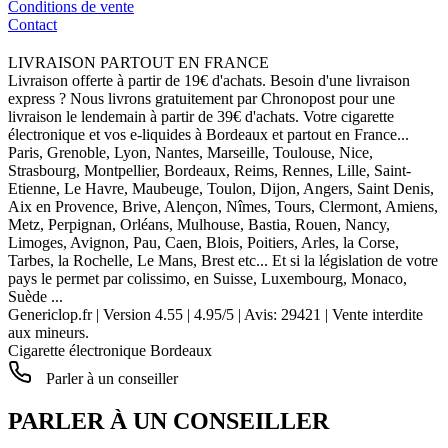
Conditions de vente
Contact
LIVRAISON PARTOUT EN FRANCE
Livraison offerte à partir de 19€ d'achats. Besoin d'une livraison
express ? Nous livrons gratuitement par Chronopost pour une
livraison le lendemain à partir de 39€ d'achats. Votre cigarette
électronique et vos e-liquides à Bordeaux et partout en France...
Paris, Grenoble, Lyon, Nantes, Marseille, Toulouse, Nice,
Strasbourg, Montpellier, Bordeaux, Reims, Rennes, Lille, Saint-
Etienne, Le Havre, Maubeuge, Toulon, Dijon, Angers, Saint Denis,
Aix en Provence, Brive, Alençon, Nîmes, Tours, Clermont, Amiens,
Metz, Perpignan, Orléans, Mulhouse, Bastia, Rouen, Nancy,
Limoges, Avignon, Pau, Caen, Blois, Poitiers, Arles, la Corse,
Tarbes, la Rochelle, Le Mans, Brest etc... Et si la législation de votre
pays le permet par colissimo, en Suisse, Luxembourg, Monaco,
Suède ...
Genericlop.fr
|
Version 4.55
|
4.95
/
5
| Avis:
29421
| Vente interdite
aux mineurs.
Cigarette électronique Bordeaux
Parler à un conseiller
PARLER À UN CONSEILLER