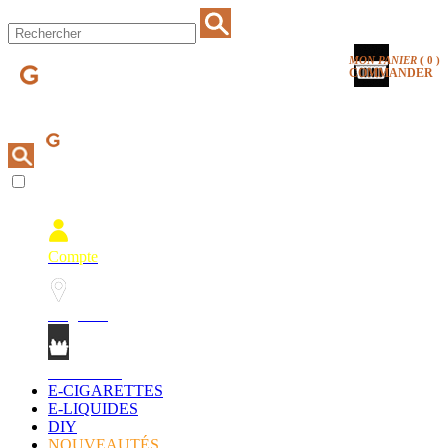
MON PANIER
(
0
)
COMMANDER
Compte
Magasins
Mon Panier
E-CIGARETTES
E-LIQUIDES
DIY
NOUVEAUTÉS