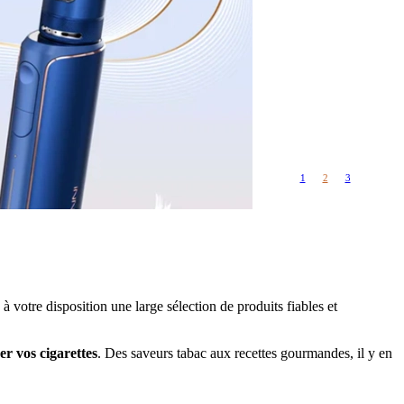
Rangements
Flacons vides
étuis, housses
uches
ods
TS
PETITS FORMATS
10ml
Pyrex
Pièces détachées
1
2
3
vitres de
Rings, adaptateurs,
rechange
bagues silicones ...
ructible
fils...
à votre disposition une large sélection de produits fiables et
r vos cigarettes
. Des saveurs tabac aux recettes gourmandes, il y en