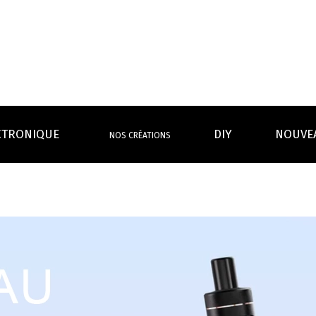
CTRONIQUE
DIY
NOUVE
NOS CRÉATIONS
S MAGASINS
INFOS PRATIQUES
EURS
BATTERIES
RÉSIST
rdeaux Centre
Calculateur BOOSTER Eliquide
rdeaux Chartrons
Ouvrir un flacon Grand format
urmands
Menthes
Givrés
Cafés
Thés
B
Lexique de la vape
rques
Un problème, une question ?
Boxs/ Mods
Boxs
e,
OS AVANTAGES
Toutes les Ré
avec accu
batterie
tech ...
coils, têtes d’
amovible
intégrée
Quel kit de cigarette choisir ?
mèch
raison offerte