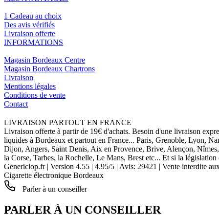
1 Cadeau au choix
Des avis vérifiés
Livraison offerte
INFORMATIONS
Magasin Bordeaux Centre
Magasin Bordeaux Chartrons
Livraison
Mentions légales
Conditions de vente
Contact
LIVRAISON PARTOUT EN FRANCE
Livraison offerte à partir de 19€ d'achats. Besoin d'une livraison expr
liquides à Bordeaux et partout en France... Paris, Grenoble, Lyon, N
Dijon, Angers, Saint Denis, Aix en Provence, Brive, Alençon, Nîmes,
la Corse, Tarbes, la Rochelle, Le Mans, Brest etc... Et si la législat
Genericlop.fr
|
Version 4.55
|
4.95
/
5
| Avis:
29421
| Vente interdite au
Cigarette électronique Bordeaux
Parler à un conseiller
PARLER À UN CONSEILLER