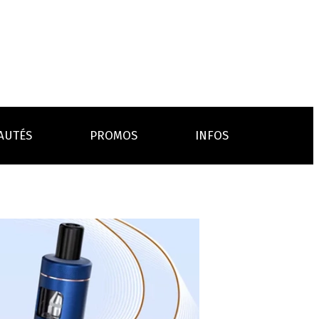
AUTÉS
PROMOS
INFOS
L’AVIS DES MÉDECINS
ACCESSOIRES
ANCES
LA PRESSE EN PARLE
Emission "C'est dans l'air"
oissons
Boosters
Reportage Vox Pop ARTE
Drip Tip
Chargeurs
Interview France Bleu Genericlop
embouts, becs
câbles, secteurs
sistances
atomiseurs,
es