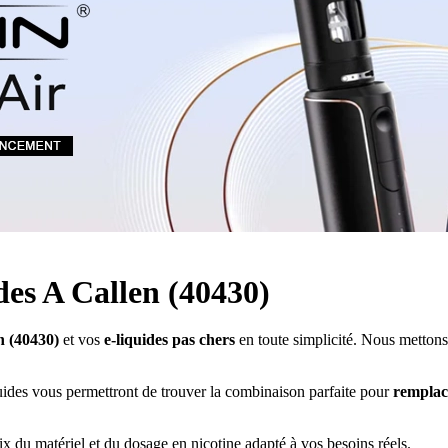
Quel E-liquide choisir ?
adeau au choix
Quelle Accu choisir ?
OPES
Le végétol c'est quoi ?
Les carto
Voir tout
Les Accus
pour p
piles
pour boxs
 Poche
MAXI FORMATS
GRANDS FORMA
100ml et +
50ml
RBA Reconst
RBA, coton, 
hes
s
ides A Callen (40430)
n (40430)
et vos
e-liquides pas chers
en toute simplicité. Nous mettons 
uides vous permettront de trouver la combinaison parfaite pour
remplace
 du matériel et du dosage en nicotine adapté à vos besoins réels.