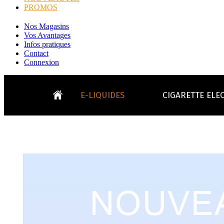
PROMOS
Nos Magasins
Vos Avantages
Infos pratiques
Contact
Connexion
E-LIQUIDES
CIGARETTE ELE
LE
KITS E-CIGARETTES
CLEAROMIS
Bo
LE BLOG
Bo
Tabacs
Fruités
Go
Toutes les ma
- INFOS GENERICLOP
Eleaf, Aspir
V
TOUS LES E-LIQUIDES
Smok, Innokin, Joye
Formats classiques
Liv
- INFOS VAPE
- VÉGÉTAL/NATUREL