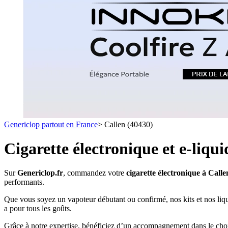
1 C
- SELS DE NICOTINE
- LES ASTUCES
LES MINI-CL
- FORMATS ÉCONOMIQUES
- FOCUS PRODUIT
- LES PLUS VENDUS
- LES MEDECINS
Formats Boxs
- LES PACKS PROMOS
- RECHERCHE AVANCÉE
Pods & Formats
Débutant
Genericlop partout en France
>
Callen (40430)
simple d'emploi
Les cartouc
pour pod
Cigarette électronique et e-liqu
Sur
Genericlop.fr
, commandez votre
cigarette électronique à Calle
performants.
Que vous soyez un vapoteur débutant ou confirmé, nos kits et nos liq
a pour tous les goûts.
Grâce à notre expertise, bénéficiez d’un accompagnement dans le choix