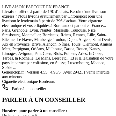
LIVRAISON PARTOUT EN FRANCE
Livraison offerte à partir de 19€ d'achats. Besoin d'une livraison
express ? Nous livrons gratuitement par Chronopost pour une
livraison le lendemain à partir de 39€ d'achats. Votre cigarette
électronique et vos e-liquides à Bordeaux et partout en France...
Paris, Grenoble, Lyon, Nantes, Marseille, Toulouse, Nice,
Strasbourg, Montpellier, Bordeaux, Reims, Rennes, Lille, Saint-
Etienne, Le Havre, Maubeuge, Toulon, Dijon, Angers, Saint Denis,
Aix en Provence, Brive, Alençon, Nîmes, Tours, Clermont, Amiens,
Metz, Perpignan, Orléans, Mulhouse, Bastia, Rouen, Nancy,
Limoges, Avignon, Pau, Caen, Blois, Poitiers, Arles, la Corse,
Tarbes, la Rochelle, Le Mans, Brest etc... Et si la législation de votre
pays le permet par colissimo, en Suisse, Luxembourg, Monaco,
Suède ...
Genericlop.fr
|
Version 4.55
|
4.95
/
5
| Avis:
29421
| Vente interdite
aux mineurs.
Cigarette électronique Bordeaux
Parler à un conseiller
PARLER À UN CONSEILLER
Horaires pour parler à un conseiller :
Du lundi au vendredi