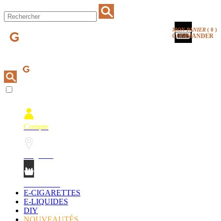
MON PANIER
(
0
)
COMMANDER
Compte
Magasins
Mon Panier
E-CIGARETTES
E-LIQUIDES
DIY
NOUVEAUTÉS