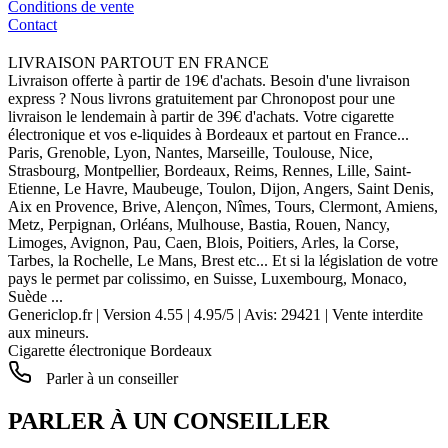
Conditions de vente
Contact
LIVRAISON PARTOUT EN FRANCE
Livraison offerte à partir de 19€ d'achats. Besoin d'une livraison
express ? Nous livrons gratuitement par Chronopost pour une
livraison le lendemain à partir de 39€ d'achats. Votre cigarette
électronique et vos e-liquides à Bordeaux et partout en France...
Paris, Grenoble, Lyon, Nantes, Marseille, Toulouse, Nice,
Strasbourg, Montpellier, Bordeaux, Reims, Rennes, Lille, Saint-
Etienne, Le Havre, Maubeuge, Toulon, Dijon, Angers, Saint Denis,
Aix en Provence, Brive, Alençon, Nîmes, Tours, Clermont, Amiens,
Metz, Perpignan, Orléans, Mulhouse, Bastia, Rouen, Nancy,
Limoges, Avignon, Pau, Caen, Blois, Poitiers, Arles, la Corse,
Tarbes, la Rochelle, Le Mans, Brest etc... Et si la législation de votre
pays le permet par colissimo, en Suisse, Luxembourg, Monaco,
Suède ...
Genericlop.fr
|
Version 4.55
|
4.95
/
5
| Avis:
29421
| Vente interdite
aux mineurs.
Cigarette électronique Bordeaux
Parler à un conseiller
PARLER À UN CONSEILLER