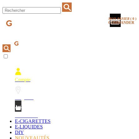
MON PANIER
(
0
)
COMMANDER
Compte
Magasins
Mon Panier
E-CIGARETTES
E-LIQUIDES
DIY
NOUVEAUTÉS