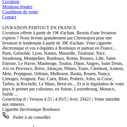
Livraison
Mentions légales
Conditions de vente
Contact
LIVRAISON PARTOUT EN FRANCE
Livraison offerte à partir de 19€ d'achats. Besoin d'une livraison
express ? Nous livrons gratuitement par Chronopost pour une
livraison le lendemain à partir de 39€ d'achats. Votre cigarette
électronique et vos e-liquides à Bordeaux et partout en France...
Paris, Grenoble, Lyon, Nantes, Marseille, Toulouse, Nice,
Strasbourg, Montpellier, Bordeaux, Reims, Rennes, Lille, Saint-
Etienne, Le Havre, Maubeuge, Toulon, Dijon, Angers, Saint Denis,
Aix en Provence, Brive, Alençon, Nîmes, Tours, Clermont, Amiens,
Metz, Perpignan, Orléans, Mulhouse, Bastia, Rouen, Nancy,
Limoges, Avignon, Pau, Caen, Blois, Poitiers, Arles, la Corse,
Tarbes, la Rochelle, Le Mans, Brest etc... Et si la législation de votre
pays le permet par colissimo, en Suisse, Luxembourg, Monaco,
Suède ...
Genericlop.fr
|
Version 4.55
|
4.95
/
5
| Avis:
29421
| Vente interdite
aux mineurs.
Cigarette électronique Bordeaux
Parler à un conseiller