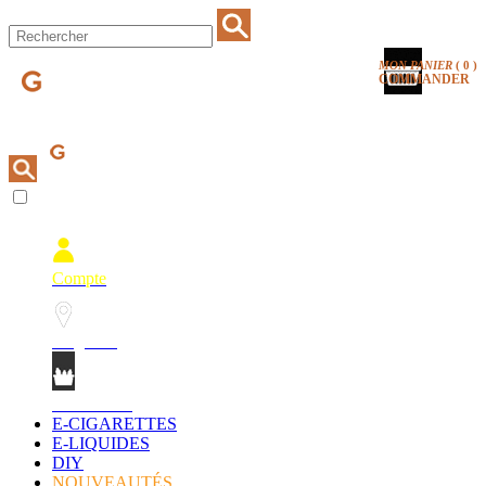
MON PANIER
(
0
)
COMMANDER
Compte
Magasins
Mon Panier
E-CIGARETTES
E-LIQUIDES
DIY
NOUVEAUTÉS