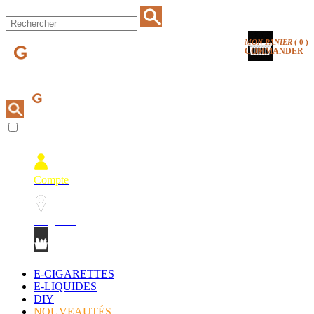
MON PANIER
(
0
)
COMMANDER
Compte
Magasins
Mon Panier
E-CIGARETTES
E-LIQUIDES
DIY
NOUVEAUTÉS