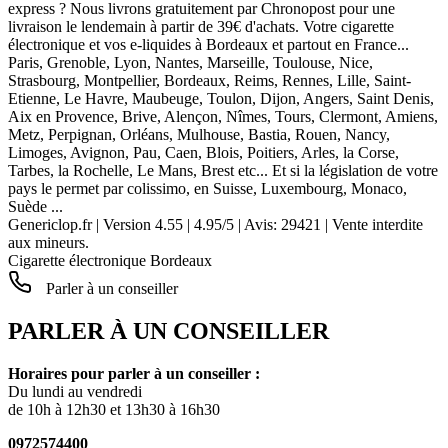
express ? Nous livrons gratuitement par Chronopost pour une
livraison le lendemain à partir de 39€ d'achats. Votre cigarette
électronique et vos e-liquides à Bordeaux et partout en France...
Paris, Grenoble, Lyon, Nantes, Marseille, Toulouse, Nice,
Strasbourg, Montpellier, Bordeaux, Reims, Rennes, Lille, Saint-
Etienne, Le Havre, Maubeuge, Toulon, Dijon, Angers, Saint Denis,
Aix en Provence, Brive, Alençon, Nîmes, Tours, Clermont, Amiens,
Metz, Perpignan, Orléans, Mulhouse, Bastia, Rouen, Nancy,
Limoges, Avignon, Pau, Caen, Blois, Poitiers, Arles, la Corse,
Tarbes, la Rochelle, Le Mans, Brest etc... Et si la législation de votre
pays le permet par colissimo, en Suisse, Luxembourg, Monaco,
Suède ...
Genericlop.fr
|
Version 4.55
|
4.95
/
5
| Avis:
29421
| Vente interdite
aux mineurs.
Cigarette électronique Bordeaux
Parler à un conseiller
PARLER À UN CONSEILLER
Horaires pour parler à un conseiller :
Du lundi au vendredi
de 10h à 12h30 et 13h30 à 16h30
0972574400