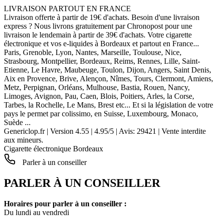
LIVRAISON PARTOUT EN FRANCE
Livraison offerte à partir de 19€ d'achats. Besoin d'une livraison
express ? Nous livrons gratuitement par Chronopost pour une
livraison le lendemain à partir de 39€ d'achats. Votre cigarette
électronique et vos e-liquides à Bordeaux et partout en France...
Paris, Grenoble, Lyon, Nantes, Marseille, Toulouse, Nice,
Strasbourg, Montpellier, Bordeaux, Reims, Rennes, Lille, Saint-
Etienne, Le Havre, Maubeuge, Toulon, Dijon, Angers, Saint Denis,
Aix en Provence, Brive, Alençon, Nîmes, Tours, Clermont, Amiens,
Metz, Perpignan, Orléans, Mulhouse, Bastia, Rouen, Nancy,
Limoges, Avignon, Pau, Caen, Blois, Poitiers, Arles, la Corse,
Tarbes, la Rochelle, Le Mans, Brest etc... Et si la législation de votre
pays le permet par colissimo, en Suisse, Luxembourg, Monaco,
Suède ...
Genericlop.fr
|
Version 4.55
|
4.95
/
5
| Avis:
29421
| Vente interdite
aux mineurs.
Cigarette électronique Bordeaux
Parler à un conseiller
PARLER À UN CONSEILLER
Horaires pour parler à un conseiller :
Du lundi au vendredi