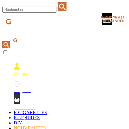
MON PANIER
(
0
)
COMMANDER
Compte
Magasins
Mon Panier
E-CIGARETTES
E-LIQUIDES
DIY
NOUVEAUTÉS