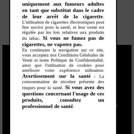
uniquement aux fumeurs adultes
PROMOS
en tant que substitut dans le cadre
Nos Magasins
de leur arrêt de la cigarette
.
Vos Avantages
L'utilisation de cigarettes électroniques peut
Infos pratiques
être nocive pour la santé, et leur vente est
Contact
régulée par les lois relatives aux produits
Connexion
Si vous ne fumez pas de
du tabac.
cigarettes, ne vapotez pas.
En continuant la navigation sur ce site,
vous acceptez nos Conditions Générales de
E-LIQUIDES
Vente et notre Politique de Confidentialité,
ainsi que l'utilisation de cookies pour
améliorer votre expérience utilisateur.
Avertissement sur la santé
: La
CIGARETTE ELECTRONIQUE
consommation de nicotine présente des
Si vous avez des
risques pour la santé.
questions concernant l'usage de ces
produits, consultez un
Tabacs
Fruités
DIY
NOUVEAUTÉS
professionnel de santé
NOS CRÉATIONS
.
CIGARETTES
CLEAROMISEURS
BATT
TOUS LES E-LIQUIDES
PROMOS
INFOS
- VÉGÉTAL/NATUREL