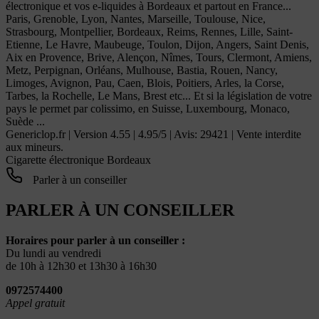
électronique et vos e-liquides à Bordeaux et partout en France...
Paris, Grenoble, Lyon, Nantes, Marseille, Toulouse, Nice,
Strasbourg, Montpellier, Bordeaux, Reims, Rennes, Lille, Saint-
Etienne, Le Havre, Maubeuge, Toulon, Dijon, Angers, Saint Denis,
Aix en Provence, Brive, Alençon, Nîmes, Tours, Clermont, Amiens,
Metz, Perpignan, Orléans, Mulhouse, Bastia, Rouen, Nancy,
Limoges, Avignon, Pau, Caen, Blois, Poitiers, Arles, la Corse,
Tarbes, la Rochelle, Le Mans, Brest etc... Et si la législation de votre
pays le permet par colissimo, en Suisse, Luxembourg, Monaco,
Suède ...
Genericlop.fr
|
Version 4.55
|
4.95
/
5
| Avis:
29421
| Vente interdite
aux mineurs.
Cigarette électronique Bordeaux
Parler à un conseiller
PARLER À UN CONSEILLER
Horaires pour parler à un conseiller :
Du lundi au vendredi
de 10h à 12h30 et 13h30 à 16h30
0972574400
Appel gratuit