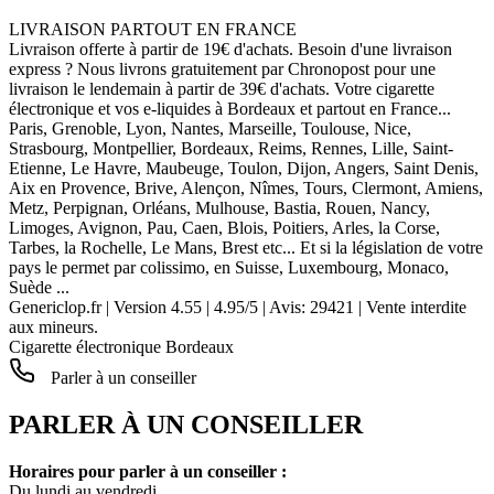
LIVRAISON PARTOUT EN FRANCE
Livraison offerte à partir de 19€ d'achats. Besoin d'une livraison
express ? Nous livrons gratuitement par Chronopost pour une
livraison le lendemain à partir de 39€ d'achats. Votre cigarette
électronique et vos e-liquides à Bordeaux et partout en France...
Paris, Grenoble, Lyon, Nantes, Marseille, Toulouse, Nice,
Strasbourg, Montpellier, Bordeaux, Reims, Rennes, Lille, Saint-
Etienne, Le Havre, Maubeuge, Toulon, Dijon, Angers, Saint Denis,
Aix en Provence, Brive, Alençon, Nîmes, Tours, Clermont, Amiens,
Metz, Perpignan, Orléans, Mulhouse, Bastia, Rouen, Nancy,
Limoges, Avignon, Pau, Caen, Blois, Poitiers, Arles, la Corse,
Tarbes, la Rochelle, Le Mans, Brest etc... Et si la législation de votre
pays le permet par colissimo, en Suisse, Luxembourg, Monaco,
Suède ...
Genericlop.fr
|
Version 4.55
|
4.95
/
5
| Avis:
29421
| Vente interdite
aux mineurs.
Cigarette électronique Bordeaux
Parler à un conseiller
PARLER À UN CONSEILLER
Horaires pour parler à un conseiller :
Du lundi au vendredi