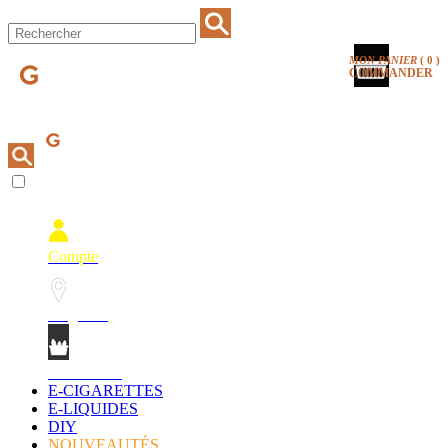
MON PANIER
(
0
)
COMMANDER
Compte
Magasins
Mon Panier
E-CIGARETTES
E-LIQUIDES
DIY
NOUVEAUTÉS