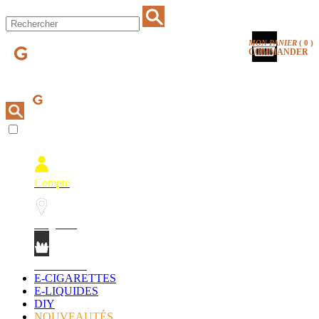
MON PANIER
(
0
)
COMMANDER
Compte
Magasins
Mon Panier
E-CIGARETTES
E-LIQUIDES
DIY
NOUVEAUTÉS