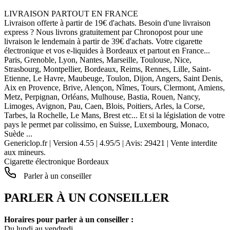
LIVRAISON PARTOUT EN FRANCE
Livraison offerte à partir de 19€ d'achats. Besoin d'une livraison
express ? Nous livrons gratuitement par Chronopost pour une
livraison le lendemain à partir de 39€ d'achats. Votre cigarette
électronique et vos e-liquides à Bordeaux et partout en France...
Paris, Grenoble, Lyon, Nantes, Marseille, Toulouse, Nice,
Strasbourg, Montpellier, Bordeaux, Reims, Rennes, Lille, Saint-
Etienne, Le Havre, Maubeuge, Toulon, Dijon, Angers, Saint Denis,
Aix en Provence, Brive, Alençon, Nîmes, Tours, Clermont, Amiens,
Metz, Perpignan, Orléans, Mulhouse, Bastia, Rouen, Nancy,
Limoges, Avignon, Pau, Caen, Blois, Poitiers, Arles, la Corse,
Tarbes, la Rochelle, Le Mans, Brest etc... Et si la législation de votre
pays le permet par colissimo, en Suisse, Luxembourg, Monaco,
Suède ...
Genericlop.fr
|
Version 4.55
|
4.95
/
5
| Avis:
29421
| Vente interdite
aux mineurs.
Cigarette électronique Bordeaux
Parler à un conseiller
PARLER À UN CONSEILLER
Horaires pour parler à un conseiller :
Du lundi au vendredi