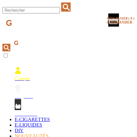
MON PANIER
(
0
)
COMMANDER
Compte
Magasins
Mon Panier
E-CIGARETTES
E-LIQUIDES
DIY
NOUVEAUTÉS