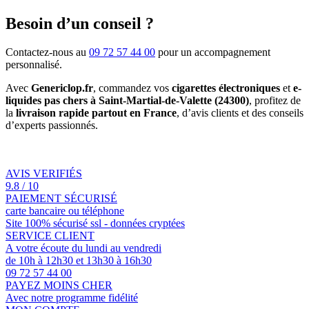
Besoin d’un conseil ?
Contactez-nous au
09 72 57 44 00
pour un accompagnement
personnalisé.
Avec
Genericlop.fr
, commandez vos
cigarettes électroniques
et
e-
liquides pas chers à Saint-Martial-de-Valette (24300)
, profitez de
la
livraison rapide partout en France
, d’avis clients et des conseils
d’experts passionnés.
AVIS VERIFIÉS
9.8 / 10
PAIEMENT SÉCURISÉ
carte bancaire ou téléphone
Site 100% sécurisé ssl - données cryptées
SERVICE CLIENT
A votre écoute du lundi au vendredi
de 10h à 12h30 et 13h30 à 16h30
09 72 57 44 00
PAYEZ MOINS CHER
Avec notre programme fidélité