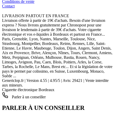
Conditions de vente
Contact
LIVRAISON PARTOUT EN FRANCE
Livraison offerte à partir de 19€ d'achats. Besoin d'une livraison
express ? Nous livrons gratuitement par Chronopost pour une
livraison le lendemain à partir de 39€ d'achats. Votre cigarette
électronique et vos e-liquides à Bordeaux et partout en France...
Paris, Grenoble, Lyon, Nantes, Marseille, Toulouse, Nice,
Strasbourg, Montpellier, Bordeaux, Reims, Rennes, Lille, Saint-
Etienne, Le Havre, Maubeuge, Toulon, Dijon, Angers, Saint Denis,
Aix en Provence, Brive, Alençon, Nîmes, Tours, Clermont, Amiens,
Metz, Perpignan, Orléans, Mulhouse, Bastia, Rouen, Nancy,
Limoges, Avignon, Pau, Caen, Blois, Poitiers, Arles, la Corse,
Tarbes, la Rochelle, Le Mans, Brest etc... Et si la législation de votre
pays le permet par colissimo, en Suisse, Luxembourg, Monaco,
Suède ...
Genericlop.fr
|
Version 4.55
|
4.95
/
5
| Avis:
29421
| Vente interdite
aux mineurs.
Cigarette électronique Bordeaux
Parler à un conseiller
PARLER À UN CONSEILLER