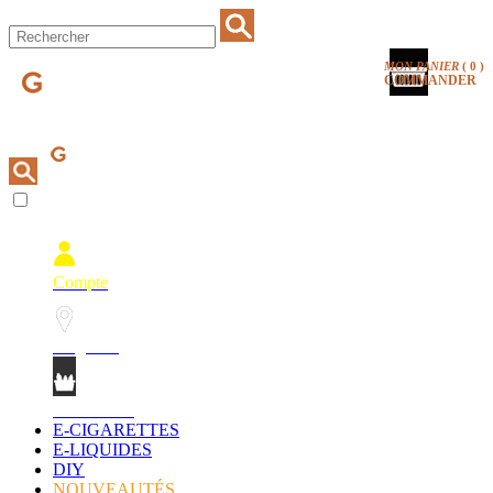
MON PANIER
(
0
)
COMMANDER
Compte
Magasins
Mon Panier
E-CIGARETTES
E-LIQUIDES
DIY
NOUVEAUTÉS