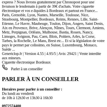
express ? Nous livrons gratuitement par Chronopost pour une
livraison le lendemain à partir de 39€ d'achats. Votre cigarette
électronique et vos e-liquides à Bordeaux et partout en France...
Paris, Grenoble, Lyon, Nantes, Marseille, Toulouse, Nice,
Strasbourg, Montpellier, Bordeaux, Reims, Rennes, Lille, Saint-
Etienne, Le Havre, Maubeuge, Toulon, Dijon, Angers, Saint Denis,
Aix en Provence, Brive, Alençon, Nîmes, Tours, Clermont, Amiens,
Metz, Perpignan, Orléans, Mulhouse, Bastia, Rouen, Nancy,
Limoges, Avignon, Pau, Caen, Blois, Poitiers, Arles, la Corse,
Tarbes, la Rochelle, Le Mans, Brest etc... Et si la législation de votre
pays le permet par colissimo, en Suisse, Luxembourg, Monaco,
Suède ...
Genericlop.fr
|
Version 4.55
|
4.95
/
5
| Avis:
29421
| Vente interdite
aux mineurs.
Cigarette électronique Bordeaux
Parler à un conseiller
PARLER À UN CONSEILLER
Horaires pour parler à un conseiller :
Du lundi au vendredi
de 10h à 12h30 et 13h30 à 16h30
0972574400