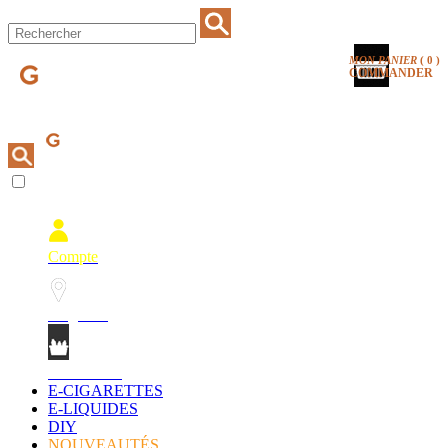
MON PANIER
(
0
)
COMMANDER
Compte
Magasins
Mon Panier
E-CIGARETTES
E-LIQUIDES
DIY
NOUVEAUTÉS