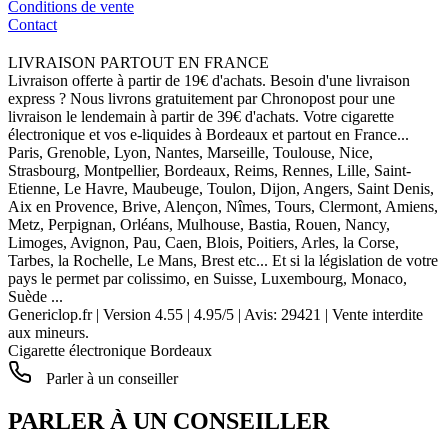
Conditions de vente
Contact
LIVRAISON PARTOUT EN FRANCE
Livraison offerte à partir de 19€ d'achats. Besoin d'une livraison
express ? Nous livrons gratuitement par Chronopost pour une
livraison le lendemain à partir de 39€ d'achats. Votre cigarette
électronique et vos e-liquides à Bordeaux et partout en France...
Paris, Grenoble, Lyon, Nantes, Marseille, Toulouse, Nice,
Strasbourg, Montpellier, Bordeaux, Reims, Rennes, Lille, Saint-
Etienne, Le Havre, Maubeuge, Toulon, Dijon, Angers, Saint Denis,
Aix en Provence, Brive, Alençon, Nîmes, Tours, Clermont, Amiens,
Metz, Perpignan, Orléans, Mulhouse, Bastia, Rouen, Nancy,
Limoges, Avignon, Pau, Caen, Blois, Poitiers, Arles, la Corse,
Tarbes, la Rochelle, Le Mans, Brest etc... Et si la législation de votre
pays le permet par colissimo, en Suisse, Luxembourg, Monaco,
Suède ...
Genericlop.fr
|
Version 4.55
|
4.95
/
5
| Avis:
29421
| Vente interdite
aux mineurs.
Cigarette électronique Bordeaux
Parler à un conseiller
PARLER À UN CONSEILLER