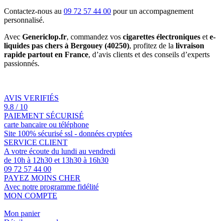
Contactez-nous au
09 72 57 44 00
pour un accompagnement
personnalisé.
Avec
Genericlop.fr
, commandez vos
cigarettes électroniques
et
e-
liquides pas chers à Bergouey (40250)
, profitez de la
livraison
rapide partout en France
, d’avis clients et des conseils d’experts
passionnés.
AVIS VERIFIÉS
9.8 / 10
PAIEMENT SÉCURISÉ
carte bancaire ou téléphone
Site 100% sécurisé ssl - données cryptées
SERVICE CLIENT
A votre écoute du lundi au vendredi
de 10h à 12h30 et 13h30 à 16h30
09 72 57 44 00
PAYEZ MOINS CHER
Avec notre programme fidélité
MON COMPTE
Mon panier