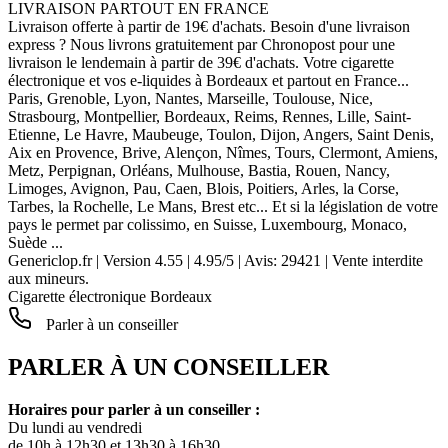
LIVRAISON PARTOUT EN FRANCE
Livraison offerte à partir de 19€ d'achats. Besoin d'une livraison
express ? Nous livrons gratuitement par Chronopost pour une
livraison le lendemain à partir de 39€ d'achats. Votre cigarette
électronique et vos e-liquides à Bordeaux et partout en France...
Paris, Grenoble, Lyon, Nantes, Marseille, Toulouse, Nice,
Strasbourg, Montpellier, Bordeaux, Reims, Rennes, Lille, Saint-
Etienne, Le Havre, Maubeuge, Toulon, Dijon, Angers, Saint Denis,
Aix en Provence, Brive, Alençon, Nîmes, Tours, Clermont, Amiens,
Metz, Perpignan, Orléans, Mulhouse, Bastia, Rouen, Nancy,
Limoges, Avignon, Pau, Caen, Blois, Poitiers, Arles, la Corse,
Tarbes, la Rochelle, Le Mans, Brest etc... Et si la législation de votre
pays le permet par colissimo, en Suisse, Luxembourg, Monaco,
Suède ...
Genericlop.fr
|
Version 4.55
|
4.95
/
5
| Avis:
29421
| Vente interdite
aux mineurs.
Cigarette électronique Bordeaux
Parler à un conseiller
PARLER À UN CONSEILLER
Horaires pour parler à un conseiller :
Du lundi au vendredi
de 10h à 12h30 et 13h30 à 16h30