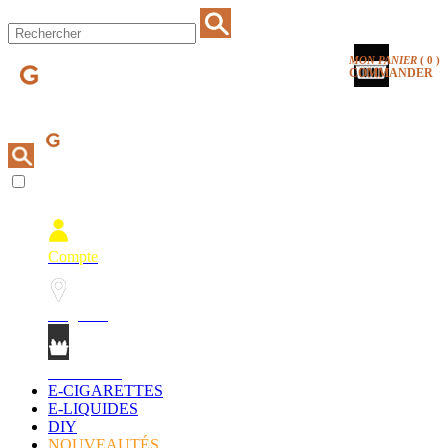
MON PANIER
(
0
)
COMMANDER
Compte
Magasins
Mon Panier
E-CIGARETTES
E-LIQUIDES
DIY
NOUVEAUTÉS