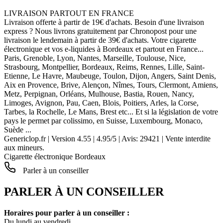
LIVRAISON PARTOUT EN FRANCE
Livraison offerte à partir de 19€ d'achats. Besoin d'une livraison
express ? Nous livrons gratuitement par Chronopost pour une
livraison le lendemain à partir de 39€ d'achats. Votre cigarette
électronique et vos e-liquides à Bordeaux et partout en France...
Paris, Grenoble, Lyon, Nantes, Marseille, Toulouse, Nice,
Strasbourg, Montpellier, Bordeaux, Reims, Rennes, Lille, Saint-
Etienne, Le Havre, Maubeuge, Toulon, Dijon, Angers, Saint Denis,
Aix en Provence, Brive, Alençon, Nîmes, Tours, Clermont, Amiens,
Metz, Perpignan, Orléans, Mulhouse, Bastia, Rouen, Nancy,
Limoges, Avignon, Pau, Caen, Blois, Poitiers, Arles, la Corse,
Tarbes, la Rochelle, Le Mans, Brest etc... Et si la législation de votre
pays le permet par colissimo, en Suisse, Luxembourg, Monaco,
Suède ...
Genericlop.fr
|
Version 4.55
|
4.95
/
5
| Avis:
29421
| Vente interdite
aux mineurs.
Cigarette électronique Bordeaux
Parler à un conseiller
PARLER À UN CONSEILLER
Horaires pour parler à un conseiller :
Du lundi au vendredi