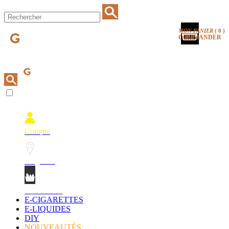
MON PANIER
(
0
)
COMMANDER
Compte
Magasins
Mon Panier
E-CIGARETTES
E-LIQUIDES
DIY
NOUVEAUTÉS