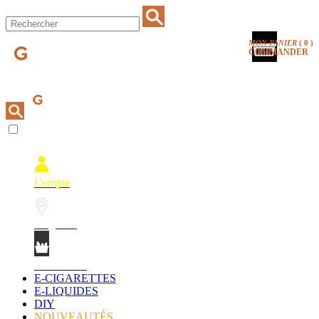
MON PANIER
(
0
)
COMMANDER
Compte
Magasins
Mon Panier
E-CIGARETTES
E-LIQUIDES
DIY
NOUVEAUTÉS