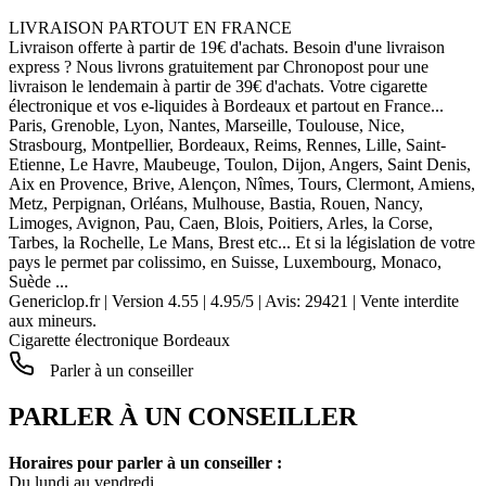
LIVRAISON PARTOUT EN FRANCE
Livraison offerte à partir de 19€ d'achats. Besoin d'une livraison
express ? Nous livrons gratuitement par Chronopost pour une
livraison le lendemain à partir de 39€ d'achats. Votre cigarette
électronique et vos e-liquides à Bordeaux et partout en France...
Paris, Grenoble, Lyon, Nantes, Marseille, Toulouse, Nice,
Strasbourg, Montpellier, Bordeaux, Reims, Rennes, Lille, Saint-
Etienne, Le Havre, Maubeuge, Toulon, Dijon, Angers, Saint Denis,
Aix en Provence, Brive, Alençon, Nîmes, Tours, Clermont, Amiens,
Metz, Perpignan, Orléans, Mulhouse, Bastia, Rouen, Nancy,
Limoges, Avignon, Pau, Caen, Blois, Poitiers, Arles, la Corse,
Tarbes, la Rochelle, Le Mans, Brest etc... Et si la législation de votre
pays le permet par colissimo, en Suisse, Luxembourg, Monaco,
Suède ...
Genericlop.fr
|
Version 4.55
|
4.95
/
5
| Avis:
29421
| Vente interdite
aux mineurs.
Cigarette électronique Bordeaux
Parler à un conseiller
PARLER À UN CONSEILLER
Horaires pour parler à un conseiller :
Du lundi au vendredi