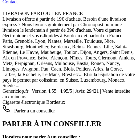
Contact
LIVRAISON PARTOUT EN FRANCE
Livraison offerte à partir de 19€ d'achats. Besoin d'une livraison
express ? Nous livrons gratuitement par Chronopost pour une
livraison le lendemain à partir de 39€ d'achats. Votre cigarette
électronique et vos e-liquides à Bordeaux et partout en France...
Paris, Grenoble, Lyon, Nantes, Marseille, Toulouse, Nice,
Strasbourg, Montpellier, Bordeaux, Reims, Rennes, Lille, Saint-
Etienne, Le Havre, Maubeuge, Toulon, Dijon, Angers, Saint Denis,
Aix en Provence, Brive, Alençon, Nîmes, Tours, Clermont, Amiens,
Metz, Perpignan, Orléans, Mulhouse, Bastia, Rouen, Nancy,
Limoges, Avignon, Pau, Caen, Blois, Poitiers, Arles, la Corse,
Tarbes, la Rochelle, Le Mans, Brest etc... Et si la législation de votre
pays le permet par colissimo, en Suisse, Luxembourg, Monaco,
Suède ...
Genericlop.fr
|
Version 4.55
|
4.95
/
5
| Avis:
29421
| Vente interdite
aux mineurs.
Cigarette électronique Bordeaux
Parler à un conseiller
PARLER À UN CONSEILLER
Horaires pour parler à un conseiller :