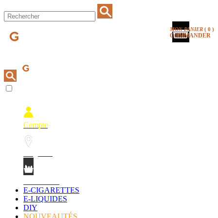
MON PANIER
(
0
)
COMMANDER
Compte
Magasins
Mon Panier
E-CIGARETTES
E-LIQUIDES
DIY
NOUVEAUTÉS