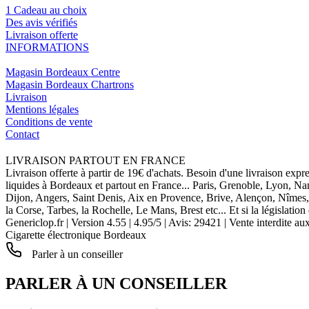
1 Cadeau au choix
Des avis vérifiés
Livraison offerte
INFORMATIONS
Magasin Bordeaux Centre
Magasin Bordeaux Chartrons
Livraison
Mentions légales
Conditions de vente
Contact
LIVRAISON PARTOUT EN FRANCE
Livraison offerte à partir de 19€ d'achats. Besoin d'une livraison expr
liquides à Bordeaux et partout en France... Paris, Grenoble, Lyon, N
Dijon, Angers, Saint Denis, Aix en Provence, Brive, Alençon, Nîmes,
la Corse, Tarbes, la Rochelle, Le Mans, Brest etc... Et si la législat
Genericlop.fr
|
Version 4.55
|
4.95
/
5
| Avis:
29421
| Vente interdite au
Cigarette électronique Bordeaux
Parler à un conseiller
PARLER À UN CONSEILLER