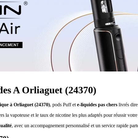
Quel E-liquide choisir ?
adeau au choix
Quelle Accu choisir ?
OPES
Le végétol c'est quoi ?
Les carto
Voir tout
Les Accus
pour p
piles
pour boxs
 Poche
MAXI FORMATS
GRANDS FORMA
100ml et +
50ml
RBA Reconst
RBA, coton, 
hes
s
ides A Orliaguet (24370)
nique à Orliaguet (24370)
, pods Puff et
e-liquides pas chers
livrés dir
 la vapoteuse et le taux de nicotine les plus adaptés pour réussir votre t
ualité
, avec un accompagnement personnalisé et un service rapide part