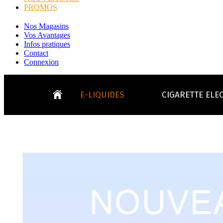
PROMOS
Nos Magasins
Vos Avantages
Infos pratiques
Contact
Connexion
E-LIQUIDES
CIGARETTE ELE
LE
KITS E-CIGARETTES
CLEAROMIS
Bo
LE BLOG
Bo
Tabacs
Fruités
Go
Toutes les ma
- INFOS GENERICLOP
Eleaf, Aspir
V
TOUS LES E-LIQUIDES
Smok, Innokin, Joye
Formats classiques
Liv
- INFOS VAPE
- VÉGÉTAL/NATUREL