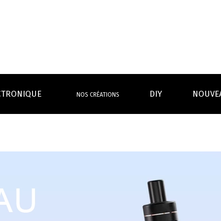
CTRONIQUE
DIY
NOUVE
NOS CRÉATIONS
S MAGASINS
INFOS PRATIQUES
EURS
BATTERIES
RÉSIST
rdeaux Centre
Calculateur BOOSTER Eliquide
rdeaux Chartrons
Ouvrir un flacon Grand format
urmands
Menthes
Givrés
Cafés
Thés
B
Lexique de la vape
rques
Un problème, une question ?
Boxs/ Mods
Boxs
e,
OS AVANTAGES
Toutes les Ré
avec accu
batterie
tech ...
coils, têtes d’
amovible
intégrée
Quel kit de cigarette choisir ?
mèch
raison offerte