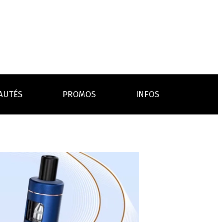
AUTÉS
PROMOS
INFOS
L’AVIS DES MÉDECINS
ACCESSOIRES
ANCES
LA PRESSE EN PARLE
Emission "C'est dans l'air"
oissons
Boosters
Reportage Vox Pop ARTE
Drip Tip
Chargeurs
Interview France Bleu Genericlop
embouts, becs
câbles, secteurs
sistances
atomiseurs,
es