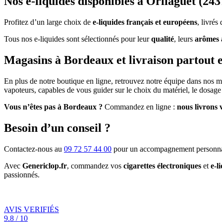
Nos e-liquides disponibles à Orliaguet (243
Profitez d’un large choix de
e-liquides français et européens
, livré
Tous nos e-liquides sont sélectionnés pour leur
qualité
, leurs
arômes 
Magasins à Bordeaux et livraison partout 
En plus de notre boutique en ligne, retrouvez notre équipe dans nos 
vapoteurs, capables de vous guider sur le choix du matériel, le dosage 
Vous n’êtes pas à Bordeaux ?
Commandez en ligne :
nous livrons 
Besoin d’un conseil ?
Contactez-nous au
09 72 57 44 00
pour un accompagnement personna
Avec
Genericlop.fr
, commandez vos
cigarettes électroniques
et
e-l
passionnés.
AVIS VERIFIÉS
9.8 / 10