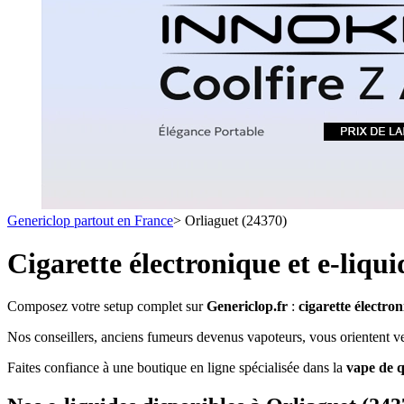
1 C
- SELS DE NICOTINE
- LES ASTUCES
LES MINI-CL
- FORMATS ÉCONOMIQUES
- FOCUS PRODUIT
- LES PLUS VENDUS
- LES MEDECINS
Formats Boxs
- LES PACKS PROMOS
- RECHERCHE AVANCÉE
Pods & Formats
Débutant
Genericlop partout en France
>
Orliaguet (24370)
simple d'emploi
Les cartouc
pour pod
Cigarette électronique et e-liqu
Composez votre setup complet sur
Genericlop.fr
:
cigarette électro
Nos conseillers, anciens fumeurs devenus vapoteurs, vous orientent vers
Faites confiance à une boutique en ligne spécialisée dans la
vape de q