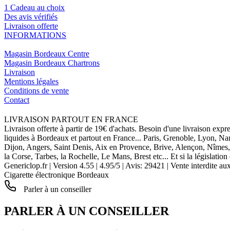
1 Cadeau au choix
Des avis vérifiés
Livraison offerte
INFORMATIONS
Magasin Bordeaux Centre
Magasin Bordeaux Chartrons
Livraison
Mentions légales
Conditions de vente
Contact
LIVRAISON PARTOUT EN FRANCE
Livraison offerte à partir de 19€ d'achats. Besoin d'une livraison expr
liquides à Bordeaux et partout en France... Paris, Grenoble, Lyon, N
Dijon, Angers, Saint Denis, Aix en Provence, Brive, Alençon, Nîmes,
la Corse, Tarbes, la Rochelle, Le Mans, Brest etc... Et si la législat
Genericlop.fr
|
Version 4.55
|
4.95
/
5
| Avis:
29421
| Vente interdite au
Cigarette électronique Bordeaux
Parler à un conseiller
PARLER À UN CONSEILLER