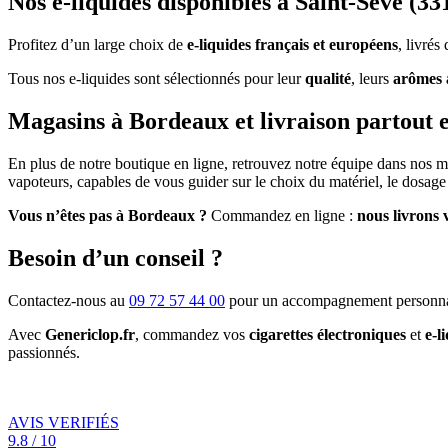
Nos e-liquides disponibles à Saint-Sève (33
Profitez d’un large choix de
e-liquides français et européens
, livré
Tous nos e-liquides sont sélectionnés pour leur
qualité
, leurs
arômes 
Magasins à Bordeaux et livraison partout 
En plus de notre boutique en ligne, retrouvez notre équipe dans nos 
vapoteurs, capables de vous guider sur le choix du matériel, le dosage 
Vous n’êtes pas à Bordeaux ?
Commandez en ligne :
nous livrons 
Besoin d’un conseil ?
Contactez-nous au
09 72 57 44 00
pour un accompagnement personna
Avec
Genericlop.fr
, commandez vos
cigarettes électroniques
et
e-l
passionnés.
AVIS VERIFIÉS
9.8 / 10