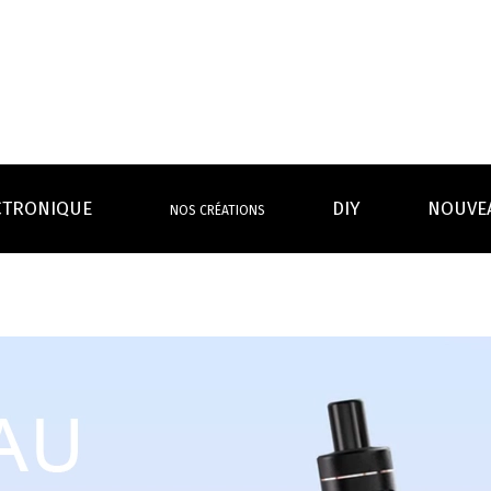
CTRONIQUE
DIY
NOUVE
NOS CRÉATIONS
S MAGASINS
INFOS PRATIQUES
EURS
BATTERIES
RÉSIST
rdeaux Centre
Calculateur BOOSTER Eliquide
rdeaux Chartrons
Ouvrir un flacon Grand format
urmands
Menthes
Givrés
Cafés
Thés
B
Lexique de la vape
rques
Un problème, une question ?
Boxs/ Mods
Boxs
e,
OS AVANTAGES
Toutes les Ré
avec accu
batterie
tech ...
coils, têtes d’
amovible
intégrée
Quel kit de cigarette choisir ?
mèch
raison offerte