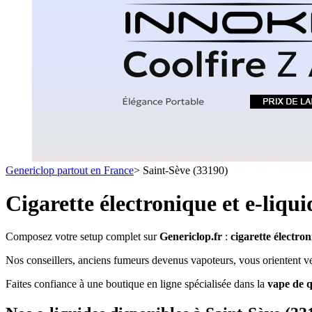
1 C
- SELS DE NICOTINE
- LES ASTUCES
LES MINI-CL
- FORMATS ÉCONOMIQUES
- FOCUS PRODUIT
- LES PLUS VENDUS
- LES MEDECINS
Formats Boxs
- LES PACKS PROMOS
- RECHERCHE AVANCÉE
Pods & Formats
Débutant
Genericlop partout en France
>
Saint-Sève (33190)
simple d'emploi
Les cartouc
pour pod
Cigarette électronique et e-liqu
Composez votre setup complet sur
Genericlop.fr
:
cigarette électro
Nos conseillers, anciens fumeurs devenus vapoteurs, vous orientent vers
Faites confiance à une boutique en ligne spécialisée dans la
vape de q