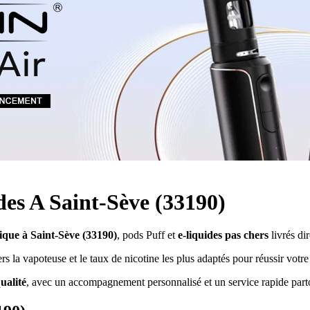
Quel E-liquide choisir ?
adeau au choix
Quelle Accu choisir ?
OPES
Le végétol c'est quoi ?
Les carto
Voir tout
Les Accus
pour p
piles
pour boxs
 Poche
MAXI FORMATS
GRANDS FORMA
100ml et +
50ml
RBA Reconst
RBA, coton, 
hes
s
ides A Saint-Sève (33190)
nique à Saint-Sève (33190)
, pods Puff et
e-liquides pas chers
livrés di
 la vapoteuse et le taux de nicotine les plus adaptés pour réussir votre t
ualité
, avec un accompagnement personnalisé et un service rapide part