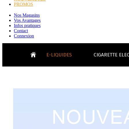
PROMOS
Nos Magasins
Vos Avantages
Infos pratiques
Contact
Connexion
E-LIQUIDES
CIGARETTE ELE
LE
KITS E-CIGARETTES
CLEAROMIS
Bo
LE BLOG
Bo
Tabacs
Fruités
Go
Toutes les ma
- INFOS GENERICLOP
Eleaf, Aspir
V
TOUS LES E-LIQUIDES
Smok, Innokin, Joye
Formats classiques
Liv
- INFOS VAPE
- VÉGÉTAL/NATUREL