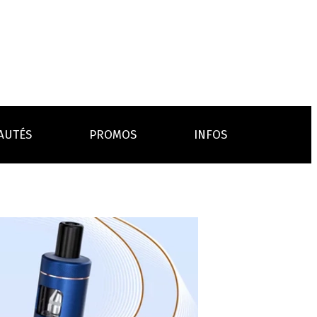
AUTÉS
PROMOS
INFOS
L’AVIS DES MÉDECINS
ACCESSOIRES
ANCES
LA PRESSE EN PARLE
Emission "C'est dans l'air"
oissons
Boosters
Reportage Vox Pop ARTE
Drip Tip
Chargeurs
Interview France Bleu Genericlop
embouts, becs
câbles, secteurs
sistances
atomiseurs,
es