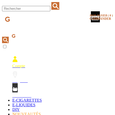
MON PANIER
(
0
)
COMMANDER
Compte
Magasins
Mon Panier
E-CIGARETTES
E-LIQUIDES
DIY
NOUVEAUTÉS