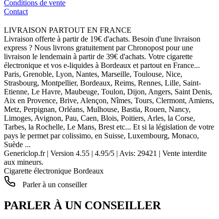
Conditions de vente
Contact
LIVRAISON PARTOUT EN FRANCE
Livraison offerte à partir de 19€ d'achats. Besoin d'une livraison
express ? Nous livrons gratuitement par Chronopost pour une
livraison le lendemain à partir de 39€ d'achats. Votre cigarette
électronique et vos e-liquides à Bordeaux et partout en France...
Paris, Grenoble, Lyon, Nantes, Marseille, Toulouse, Nice,
Strasbourg, Montpellier, Bordeaux, Reims, Rennes, Lille, Saint-
Etienne, Le Havre, Maubeuge, Toulon, Dijon, Angers, Saint Denis,
Aix en Provence, Brive, Alençon, Nîmes, Tours, Clermont, Amiens,
Metz, Perpignan, Orléans, Mulhouse, Bastia, Rouen, Nancy,
Limoges, Avignon, Pau, Caen, Blois, Poitiers, Arles, la Corse,
Tarbes, la Rochelle, Le Mans, Brest etc... Et si la législation de votre
pays le permet par colissimo, en Suisse, Luxembourg, Monaco,
Suède ...
Genericlop.fr
|
Version 4.55
|
4.95
/
5
| Avis:
29421
| Vente interdite
aux mineurs.
Cigarette électronique Bordeaux
Parler à un conseiller
PARLER À UN CONSEILLER