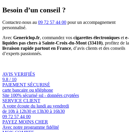
Besoin d’un conseil ?
Contactez-nous au
09 72 57 44 00
pour un accompagnement
personnalisé.
Avec
Genericlop.fr
, commandez vos
cigarettes électroniques
et
e-
liquides pas chers à Sainte-Croix-du-Mont (33410)
, profitez de la
livraison rapide partout en France
, d’avis clients et des conseils
d’experts passionnés.
AVIS VERIFIÉS
9.8 / 10
PAIEMENT SÉCURISÉ
carte bancaire ou téléphone
Site 100% sécurisé ssl - données cryptées
SERVICE CLIENT
A votre écoute du lundi au vendredi
de 10h à 12h30 et 13h30 à 16h30
09 72 57 44 00
PAYEZ MOINS CHER
Avec notre programme fidélité