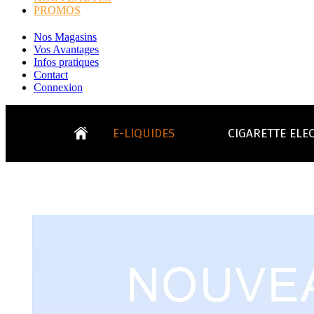
PROMOS
Nos Magasins
Vos Avantages
Infos pratiques
Contact
Connexion
E-LIQUIDES
CIGARETTE ELE
LE
KITS E-CIGARETTES
CLEAROMIS
Bo
LE BLOG
Bo
Tabacs
Fruités
Go
Toutes les ma
- INFOS GENERICLOP
Eleaf, Aspir
V
TOUS LES E-LIQUIDES
Smok, Innokin, Joye
Formats classiques
Liv
- INFOS VAPE
- VÉGÉTAL/NATUREL