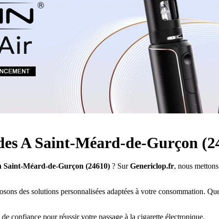
Quel E-liquide choisir ?
adeau au choix
Quelle Accu choisir ?
OPES
Le végétol c'est quoi ?
Les carto
Voir tout
Les Accus
pour p
piles
pour boxs
 Poche
MAXI FORMATS
GRANDS FORMA
100ml et +
50ml
RBA Reconst
RBA, coton, 
hes
s
uides A Saint-Méard-de-Gurçon (2
 à Saint-Méard-de-Gurçon (24610)
? Sur
Genericlop.fr
, nous mettons 
sons des solutions personnalisées adaptées à votre consommation. Que 
 de confiance pour réussir votre passage à la cigarette électronique.