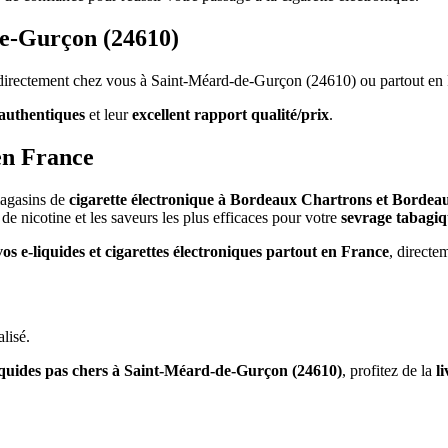
de-Gurçon (24610)
s directement chez vous à Saint-Méard-de-Gurçon (24610) ou partout en 
authentiques
et leur
excellent rapport qualité/prix
.
en France
magasins de
cigarette électronique à Bordeaux Chartrons et Bordea
de nicotine et les saveurs les plus efficaces pour votre
sevrage tabagi
vos e-liquides et cigarettes électroniques partout en France
, directe
lisé.
iquides pas chers à Saint-Méard-de-Gurçon (24610)
, profitez de la
l