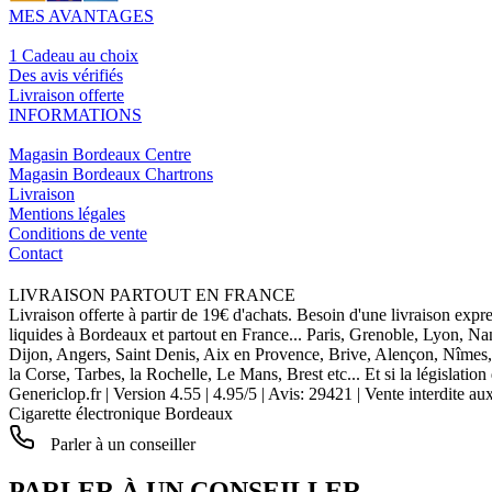
MES AVANTAGES
1 Cadeau au choix
Des avis vérifiés
Livraison offerte
INFORMATIONS
Magasin Bordeaux Centre
Magasin Bordeaux Chartrons
Livraison
Mentions légales
Conditions de vente
Contact
LIVRAISON PARTOUT EN FRANCE
Livraison offerte à partir de 19€ d'achats. Besoin d'une livraison expr
liquides à Bordeaux et partout en France... Paris, Grenoble, Lyon, N
Dijon, Angers, Saint Denis, Aix en Provence, Brive, Alençon, Nîmes,
la Corse, Tarbes, la Rochelle, Le Mans, Brest etc... Et si la législat
Genericlop.fr
|
Version 4.55
|
4.95
/
5
| Avis:
29421
| Vente interdite au
Cigarette électronique Bordeaux
Parler à un conseiller
PARLER À UN CONSEILLER