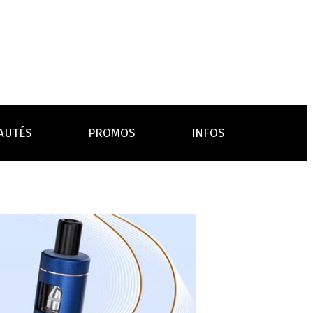
AUTÉS
PROMOS
INFOS
L’AVIS DES MÉDECINS
ACCESSOIRES
ANCES
LA PRESSE EN PARLE
Emission "C'est dans l'air"
oissons
Boosters
Reportage Vox Pop ARTE
Drip Tip
Chargeurs
Interview France Bleu Genericlop
embouts, becs
câbles, secteurs
sistances
atomiseurs,
es