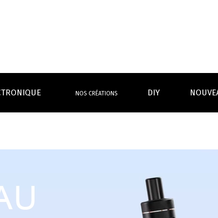
CTRONIQUE
DIY
NOUVE
NOS CRÉATIONS
S MAGASINS
INFOS PRATIQUES
EURS
BATTERIES
RÉSIST
rdeaux Centre
Calculateur BOOSTER Eliquide
rdeaux Chartrons
Ouvrir un flacon Grand format
urmands
Menthes
Givrés
Cafés
Thés
B
Lexique de la vape
rques
Un problème, une question ?
Boxs/ Mods
Boxs
e,
OS AVANTAGES
Toutes les Ré
avec accu
batterie
tech ...
coils, têtes d’
amovible
intégrée
Quel kit de cigarette choisir ?
mèch
raison offerte