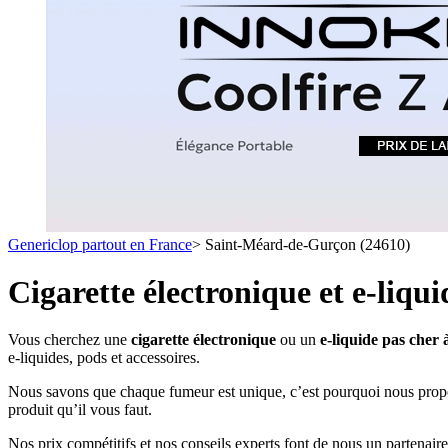
1 C
- SELS DE NICOTINE
- LES ASTUCES
LES MINI-CL
- FORMATS ÉCONOMIQUES
- FOCUS PRODUIT
- LES PLUS VENDUS
- LES MEDECINS
Formats Boxs
- LES PACKS PROMOS
- RECHERCHE AVANCÉE
Pods & Formats
Débutant
Genericlop partout en France
>
Saint-Méard-de-Gurçon (24610)
simple d'emploi
Les cartouc
pour pod
Cigarette électronique et e-liq
Vous cherchez une
cigarette électronique
ou un
e-liquide pas cher
e-liquides, pods et accessoires.
Nous savons que chaque fumeur est unique, c’est pourquoi nous propo
produit qu’il vous faut.
Nos prix compétitifs et nos conseils experts font de nous un partenaire