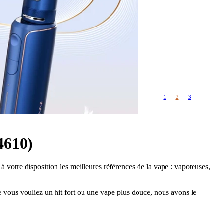
Rangements
Flacons vides
étuis, housses
uches
ods
TS
PETITS FORMATS
10ml
Pyrex
Pièces détachées
1
2
3
vitres de
Rings, adaptateurs,
rechange
bagues silicones ...
ructible
fils...
4610)
à votre disposition les meilleures références de la vape : vapoteuses,
vous vouliez un hit fort ou une vape plus douce, nous avons le