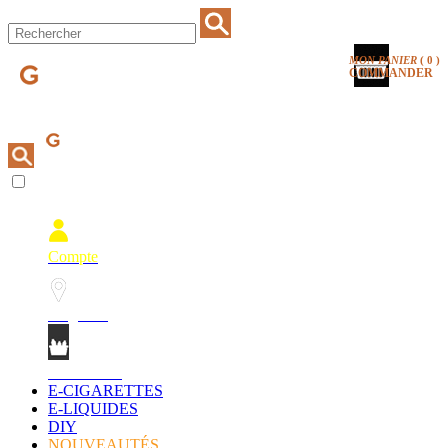
MON PANIER
(
0
)
COMMANDER
Compte
Magasins
Mon Panier
E-CIGARETTES
E-LIQUIDES
DIY
NOUVEAUTÉS