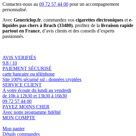
Contactez-nous au
09 72 57 44 00
pour un accompagnement
personnalisé.
Avec
Genericlop.fr
, commandez vos
cigarettes électroniques
et
e-
liquides pas chers à Brach (33480)
, profitez de la
livraison rapide
partout en France
, d’avis clients et des conseils d’experts
passionnés.
AVIS VERIFIÉS
9.8 / 10
PAIEMENT SÉCURISÉ
carte bancaire ou téléphone
Site 100% sécurisé ssl - données cryptées
SERVICE CLIENT
A votre écoute du lundi au vendredi
de 10h à 12h30 et 13h30 à 16h30
09 72 57 44 00
PAYEZ MOINS CHER
Avec notre programme fidélité
MON COMPTE
Mon panier
Détails commandes