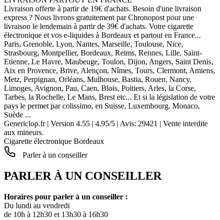
Livraison offerte à partir de 19€ d'achats. Besoin d'une livraison
express ? Nous livrons gratuitement par Chronopost pour une
livraison le lendemain à partir de 39€ d'achats. Votre cigarette
électronique et vos e-liquides à Bordeaux et partout en France...
Paris, Grenoble, Lyon, Nantes, Marseille, Toulouse, Nice,
Strasbourg, Montpellier, Bordeaux, Reims, Rennes, Lille, Saint-
Etienne, Le Havre, Maubeuge, Toulon, Dijon, Angers, Saint Denis,
Aix en Provence, Brive, Alençon, Nîmes, Tours, Clermont, Amiens,
Metz, Perpignan, Orléans, Mulhouse, Bastia, Rouen, Nancy,
Limoges, Avignon, Pau, Caen, Blois, Poitiers, Arles, la Corse,
Tarbes, la Rochelle, Le Mans, Brest etc... Et si la législation de votre
pays le permet par colissimo, en Suisse, Luxembourg, Monaco,
Suède ...
Genericlop.fr
|
Version 4.55
|
4.95
/
5
| Avis:
29421
| Vente interdite
aux mineurs.
Cigarette électronique Bordeaux
Parler à un conseiller
PARLER À UN CONSEILLER
Horaires pour parler à un conseiller :
Du lundi au vendredi
de 10h à 12h30 et 13h30 à 16h30