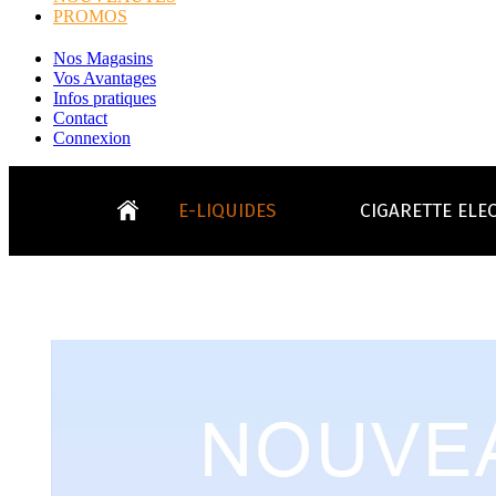
PROMOS
Nos Magasins
Vos Avantages
Infos pratiques
Contact
Connexion
E-LIQUIDES
CIGARETTE ELE
LE
KITS E-CIGARETTES
CLEAROMIS
Bo
LE BLOG
Bo
Tabacs
Fruités
Go
Toutes les ma
- INFOS GENERICLOP
Eleaf, Aspir
V
TOUS LES E-LIQUIDES
Smok, Innokin, Joye
Formats classiques
Liv
- INFOS VAPE
- VÉGÉTAL/NATUREL