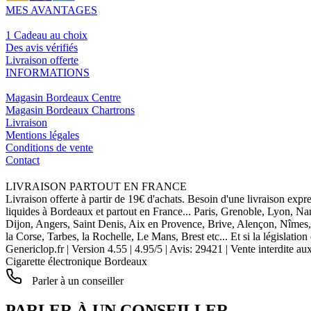
MES AVANTAGES
1 Cadeau au choix
Des avis vérifiés
Livraison offerte
INFORMATIONS
Magasin Bordeaux Centre
Magasin Bordeaux Chartrons
Livraison
Mentions légales
Conditions de vente
Contact
LIVRAISON PARTOUT EN FRANCE
Livraison offerte à partir de 19€ d'achats. Besoin d'une livraison expr
liquides à Bordeaux et partout en France... Paris, Grenoble, Lyon, N
Dijon, Angers, Saint Denis, Aix en Provence, Brive, Alençon, Nîmes,
la Corse, Tarbes, la Rochelle, Le Mans, Brest etc... Et si la législat
Genericlop.fr
|
Version 4.55
|
4.95
/
5
| Avis:
29421
| Vente interdite au
Cigarette électronique Bordeaux
Parler à un conseiller
PARLER À UN CONSEILLER