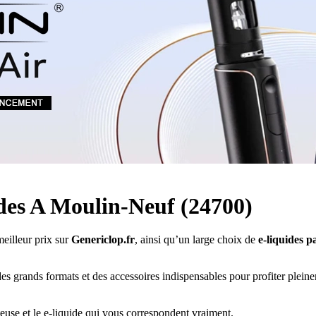
Quel E-liquide choisir ?
adeau au choix
Quelle Accu choisir ?
OPES
Le végétol c'est quoi ?
Les carto
Voir tout
Les Accus
pour p
piles
pour boxs
 Poche
MAXI FORMATS
GRANDS FORMA
100ml et +
50ml
RBA Reconst
RBA, coton, 
hes
s
uides A Moulin-Neuf (24700)
eilleur prix sur
Genericlop.fr
, ainsi qu’un large choix de
e-liquides p
es grands formats et des accessoires indispensables pour profiter plein
teuse et le e-liquide qui vous correspondent vraiment.