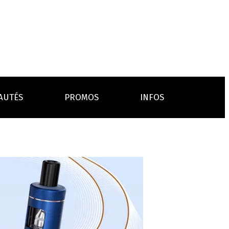
AUTÉS
PROMOS
INFOS
L’AVIS DES MÉDECINS
ACCESSOIRES
ANCES
LA PRESSE EN PARLE
Emission "C'est dans l'air"
oissons
Boosters
Reportage Vox Pop ARTE
Drip Tip
Chargeurs
Interview France Bleu Genericlop
embouts, becs
câbles, secteurs
sistances
atomiseurs,
es