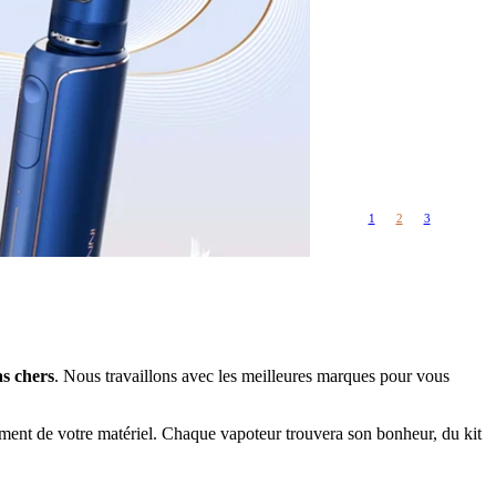
Rangements
Flacons vides
étuis, housses
uches
ods
TS
PETITS FORMATS
10ml
Pyrex
Pièces détachées
1
2
3
vitres de
Rings, adaptateurs,
rechange
bagues silicones ...
ructible
fils...
as chers
. Nous travaillons avec les meilleures marques pour vous
ement de votre matériel. Chaque vapoteur trouvera son bonheur, du kit