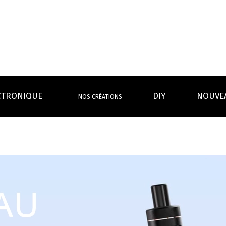
CTRONIQUE
DIY
NOUVE
NOS CRÉATIONS
S MAGASINS
INFOS PRATIQUES
EURS
BATTERIES
RÉSIST
rdeaux Centre
Calculateur BOOSTER Eliquide
rdeaux Chartrons
Ouvrir un flacon Grand format
urmands
Menthes
Givrés
Cafés
Thés
B
Lexique de la vape
rques
Un problème, une question ?
Boxs/ Mods
Boxs
e,
OS AVANTAGES
Toutes les Ré
avec accu
batterie
tech ...
coils, têtes d’
amovible
intégrée
Quel kit de cigarette choisir ?
mèch
raison offerte