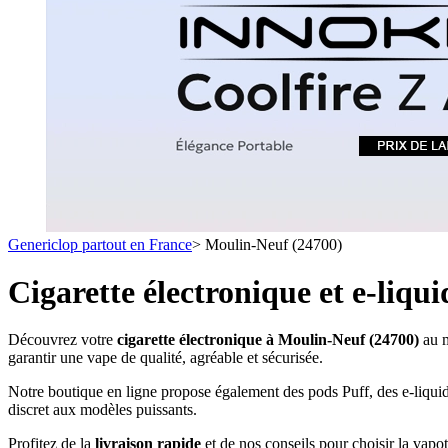
1 C
- SELS DE NICOTINE
- LES ASTUCES
LES MINI-CL
- FORMATS ÉCONOMIQUES
- FOCUS PRODUIT
- LES PLUS VENDUS
- LES MEDECINS
Formats Boxs
- LES PACKS PROMOS
- RECHERCHE AVANCÉE
Pods & Formats
Débutant
Genericlop partout en France
>
Moulin-Neuf (24700)
simple d'emploi
Les cartouc
pour pod
Cigarette électronique et e-liq
Découvrez votre
cigarette électronique à Moulin-Neuf (24700)
au m
garantir une vape de qualité, agréable et sécurisée.
Notre boutique en ligne propose également des pods Puff, des e-liquid
discret aux modèles puissants.
Profitez de la
livraison rapide
et de nos conseils pour choisir la vapo