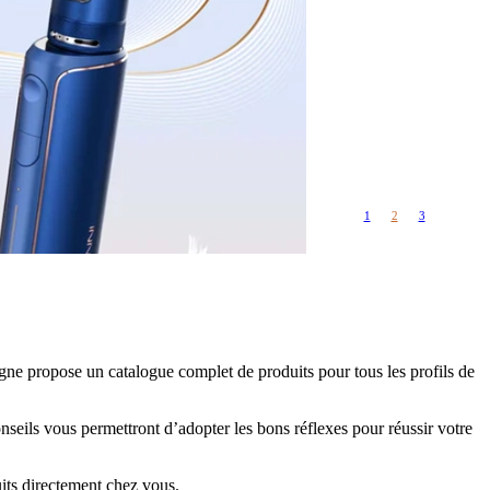
Rangements
Flacons vides
étuis, housses
uches
ods
TS
PETITS FORMATS
10ml
Pyrex
Pièces détachées
1
2
3
vitres de
Rings, adaptateurs,
rechange
bagues silicones ...
ructible
fils...
igne propose un catalogue complet de produits pour tous les profils de
nseils vous permettront d’adopter les bons réflexes pour réussir votre
ts directement chez vous.