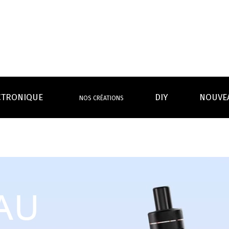
CTRONIQUE
DIY
NOUVE
NOS CRÉATIONS
S MAGASINS
INFOS PRATIQUES
EURS
BATTERIES
RÉSIST
rdeaux Centre
Calculateur BOOSTER Eliquide
rdeaux Chartrons
Ouvrir un flacon Grand format
urmands
Menthes
Givrés
Cafés
Thés
B
Lexique de la vape
rques
Un problème, une question ?
Boxs/ Mods
Boxs
e,
OS AVANTAGES
Toutes les Ré
avec accu
batterie
tech ...
coils, têtes d’
amovible
intégrée
Quel kit de cigarette choisir ?
mèch
raison offerte