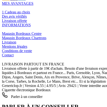
MES AVANTAGES
1 Cadeau au choix
Des avis vérifiés
Livraison offerte
INFORMATIONS
Magasin Bordeaux Centre
Magasin Bordeaux Chartrons
Livraison
Mentions légales
Conditions de vente
Contact
LIVRAISON PARTOUT EN FRANCE
Livraison offerte à partir de 19€ d'achats. Besoin d'une livraison expr
liquides à Bordeaux et partout en France... Paris, Grenoble, Lyon, N
Dijon, Angers, Saint Denis, Aix en Provence, Brive, Alençon, Nîmes,
la Corse, Tarbes, la Rochelle, Le Mans, Brest etc... Et si la législat
Genericlop.fr
|
Version 4.55
|
4.95
/
5
| Avis:
29421
| Vente interdite au
Cigarette électronique Bordeaux
Parler à un conseiller
PARLER À UN CONSEILLER