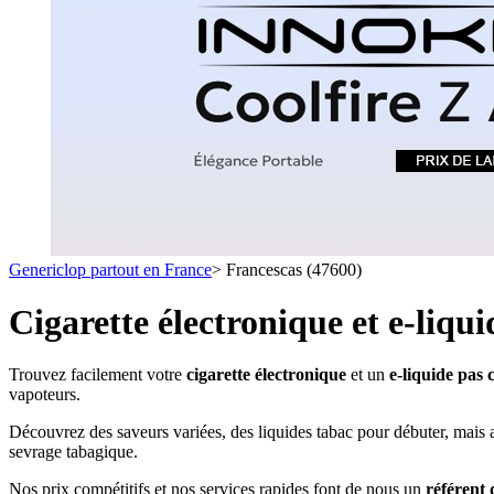
1 C
- SELS DE NICOTINE
- LES ASTUCES
LES MINI-CL
- FORMATS ÉCONOMIQUES
- FOCUS PRODUIT
- LES PLUS VENDUS
- LES MEDECINS
Formats Boxs
- LES PACKS PROMOS
- RECHERCHE AVANCÉE
Pods & Formats
Débutant
Genericlop partout en France
>
Francescas (47600)
simple d'emploi
Les cartouc
pour pod
Cigarette électronique et e-liqu
Trouvez facilement votre
cigarette électronique
et un
e-liquide pas 
vapoteurs.
Découvrez des saveurs variées, des liquides tabac pour débuter, mais au
sevrage tabagique.
Nos prix compétitifs et nos services rapides font de nous un
référent 