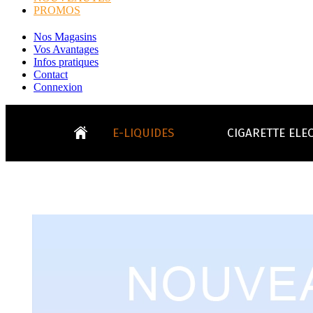
PROMOS
Nos Magasins
Vos Avantages
Infos pratiques
Contact
Connexion
E-LIQUIDES
CIGARETTE ELE
LE
KITS E-CIGARETTES
CLEAROMIS
Bo
LE BLOG
Bo
Tabacs
Fruités
Go
Toutes les ma
- INFOS GENERICLOP
Eleaf, Aspir
V
TOUS LES E-LIQUIDES
Smok, Innokin, Joye
Formats classiques
Liv
- INFOS VAPE
- VÉGÉTAL/NATUREL