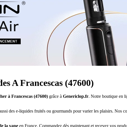
Quel E-liquide choisir ?
adeau au choix
Quelle Accu choisir ?
OPES
Le végétol c'est quoi ?
Les carto
Voir tout
Les Accus
pour p
piles
pour boxs
 Poche
MAXI FORMATS
GRANDS FORMA
100ml et +
50ml
RBA Reconst
RBA, coton, 
hes
s
ides A Francescas (47600)
cher à Francescas (47600)
grâce à
Genericlop.fr
. Notre boutique en l
ssi des e-liquides fruités ou gourmands pour varier les plaisirs. Nos co
de la vape
en France. Commandez dès maintenant et recevez vos produi