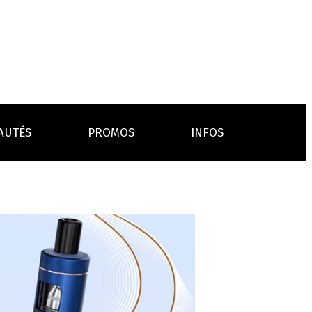
AUTÉS
PROMOS
INFOS
L’AVIS DES MÉDECINS
ACCESSOIRES
ANCES
LA PRESSE EN PARLE
Emission "C'est dans l'air"
oissons
Boosters
Reportage Vox Pop ARTE
Drip Tip
Chargeurs
Interview France Bleu Genericlop
embouts, becs
câbles, secteurs
sistances
atomiseurs,
es