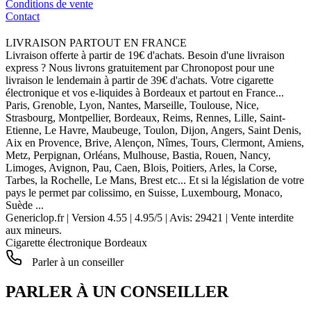
Conditions de vente
Contact
LIVRAISON PARTOUT EN FRANCE
Livraison offerte à partir de 19€ d'achats. Besoin d'une livraison
express ? Nous livrons gratuitement par Chronopost pour une
livraison le lendemain à partir de 39€ d'achats. Votre cigarette
électronique et vos e-liquides à Bordeaux et partout en France...
Paris, Grenoble, Lyon, Nantes, Marseille, Toulouse, Nice,
Strasbourg, Montpellier, Bordeaux, Reims, Rennes, Lille, Saint-
Etienne, Le Havre, Maubeuge, Toulon, Dijon, Angers, Saint Denis,
Aix en Provence, Brive, Alençon, Nîmes, Tours, Clermont, Amiens,
Metz, Perpignan, Orléans, Mulhouse, Bastia, Rouen, Nancy,
Limoges, Avignon, Pau, Caen, Blois, Poitiers, Arles, la Corse,
Tarbes, la Rochelle, Le Mans, Brest etc... Et si la législation de votre
pays le permet par colissimo, en Suisse, Luxembourg, Monaco,
Suède ...
Genericlop.fr
|
Version 4.55
|
4.95
/
5
| Avis:
29421
| Vente interdite
aux mineurs.
Cigarette électronique Bordeaux
Parler à un conseiller
PARLER À UN CONSEILLER