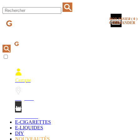
MON PANIER
(
0
)
COMMANDER
Compte
Magasins
Mon Panier
E-CIGARETTES
E-LIQUIDES
DIY
NOUVEAUTÉS