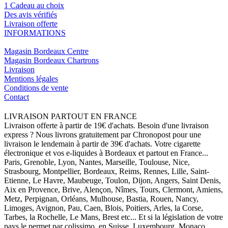
1 Cadeau au choix
Des avis vérifiés
Livraison offerte
INFORMATIONS
Magasin Bordeaux Centre
Magasin Bordeaux Chartrons
Livraison
Mentions légales
Conditions de vente
Contact
LIVRAISON PARTOUT EN FRANCE
Livraison offerte à partir de 19€ d'achats. Besoin d'une livraison
express ? Nous livrons gratuitement par Chronopost pour une
livraison le lendemain à partir de 39€ d'achats. Votre cigarette
électronique et vos e-liquides à Bordeaux et partout en France...
Paris, Grenoble, Lyon, Nantes, Marseille, Toulouse, Nice,
Strasbourg, Montpellier, Bordeaux, Reims, Rennes, Lille, Saint-
Etienne, Le Havre, Maubeuge, Toulon, Dijon, Angers, Saint Denis,
Aix en Provence, Brive, Alençon, Nîmes, Tours, Clermont, Amiens,
Metz, Perpignan, Orléans, Mulhouse, Bastia, Rouen, Nancy,
Limoges, Avignon, Pau, Caen, Blois, Poitiers, Arles, la Corse,
Tarbes, la Rochelle, Le Mans, Brest etc... Et si la législation de votre
pays le permet par colissimo, en Suisse, Luxembourg, Monaco,