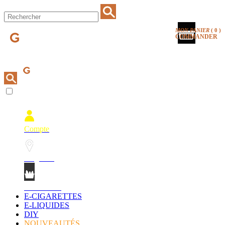
MON PANIER
(
0
)
COMMANDER
Compte
Magasins
Mon Panier
E-CIGARETTES
E-LIQUIDES
DIY
NOUVEAUTÉS