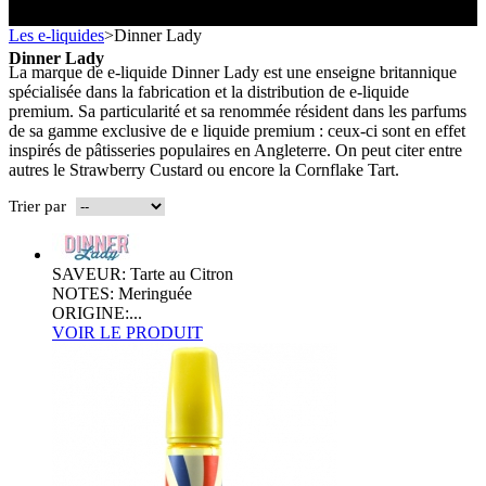
Toutes les marques
- SELS DE NICOTINE
Boxs
Les e-liquides
>
Dinner Lady
Eleaf, Aspire,
batterie
Smok, Innokin, Joyetech ...
- FORMATS ÉCONOMIQUES
classiques
L’AVIS DES MÉDECINS
Dinner Lady
intégrée
La marque de e-liquide Dinner Lady est une enseigne britannique
- LES PLUS VENDUS
spécialisée dans la fabrication et la distribution de e-liquide
LA PRESSE EN PARLE
premium. Sa particularité et sa renommée résident dans les parfums
- LES PACKS PROMOS
LES MINI-CLOPES
de sa gamme exclusive de e liquide premium : ceux-ci sont en effet
Emission "C'est dans l'air"
- RECHERCHE AVANCÉE
inspirés de pâtisseries populaires en Angleterre. On peut citer entre
Reportage Vox Pop ARTE
autres le Strawberry Custard ou encore la Cornflake Tart.
Interview France Bleu Genericlop
ts Boxs
Trier par
Pods & Formats Poche
SAVEUR: Tarte au Citron
NOTES: Meringuée
ORIGINE:...
VOIR LE PRODUIT
utant
 d'emploi
Les cartouches
pour pods