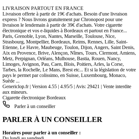
LIVRAISON PARTOUT EN FRANCE
Livraison offerte à partir de 19€ d'achats. Besoin d'une livraison
express ? Nous livrons gratuitement par Chronopost pour une
livraison le lendemain à partir de 39€ d'achats. Votre cigarette
électronique et vos e-liquides à Bordeaux et partout en France...
Paris, Grenoble, Lyon, Nantes, Marseille, Toulouse, Nice,
Strasbourg, Montpellier, Bordeaux, Reims, Rennes, Lille, Saint-
Etienne, Le Havre, Maubeuge, Toulon, Dijon, Angers, Saint Denis,
Aix en Provence, Brive, Alençon, Nîmes, Tours, Clermont, Amiens,
Metz, Perpignan, Orléans, Mulhouse, Bastia, Rouen, Nancy,
Limoges, Avignon, Pau, Caen, Blois, Poitiers, Arles, la Corse,
Tarbes, la Rochelle, Le Mans, Brest etc... Et si la législation de votre
pays le permet par colissimo, en Suisse, Luxembourg, Monaco,
Suède ...
Genericlop.fr
|
Version 4.55
|
4.95
/
5
| Avis:
29421
| Vente interdite
aux mineurs.
Cigarette électronique Bordeaux
Parler à un conseiller
PARLER À UN CONSEILLER
Horaires pour parler à un conseiller :
Du lundi au vendredi