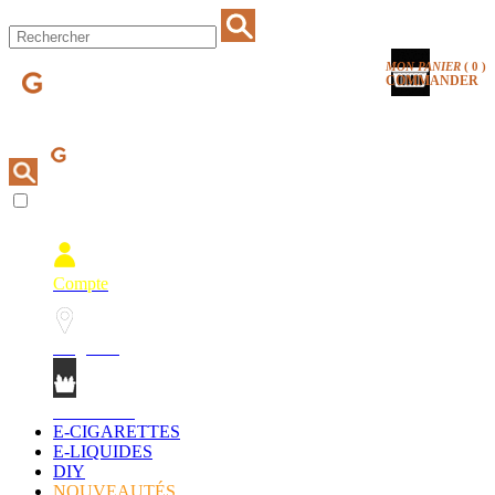
MON PANIER
(
0
)
COMMANDER
Compte
Magasins
Mon Panier
E-CIGARETTES
E-LIQUIDES
DIY
NOUVEAUTÉS