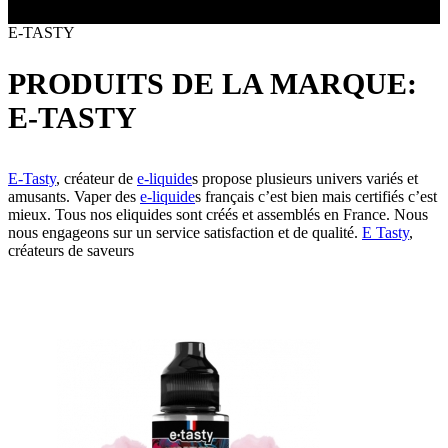
Toutes les marques
- SELS DE NICOTINE
Boxs
E-TASTY
Eleaf, Aspire,
batterie
Smok, Innokin, Joyetech ...
- FORMATS ÉCONOMIQUES
classiques
L’AVIS DES MÉDECINS
intégrée
PRODUITS DE LA MARQUE:
- LES PLUS VENDUS
LA PRESSE EN PARLE
- LES PACKS PROMOS
E-TASTY
LES MINI-CLOPES
Emission "C'est dans l'air"
- RECHERCHE AVANCÉE
Reportage Vox Pop ARTE
Interview France Bleu Genericlop
E-Tasty
, créateur de
e-liquide
s propose plusieurs univers variés et
ts Boxs
amusants. Vaper des
e-liquide
s français c’est bien mais certifiés c’est
mieux. Tous nos eliquides sont créés et assemblés en France. Nous
nous engageons sur un service satisfaction et de qualité.
E Tasty
,
Pods & Formats Poche
créateurs de saveurs
utant
 d'emploi
Les cartouches
pour pods