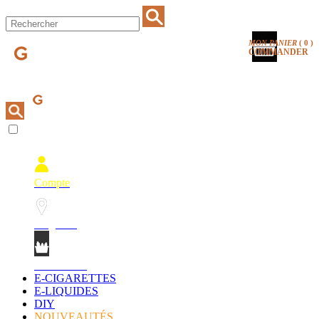
MON PANIER
(
0
)
COMMANDER
Compte
Magasins
Mon Panier
E-CIGARETTES
E-LIQUIDES
DIY
NOUVEAUTÉS