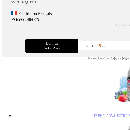
toute la galaxie !
Fabrication Française
PG/VG:
40/60%
LES AVIS
Donnez
5
NOTE :
/5
Votre Avis
Storm Smoker Sels de Nicot
FREHO 50ML EXTRA 