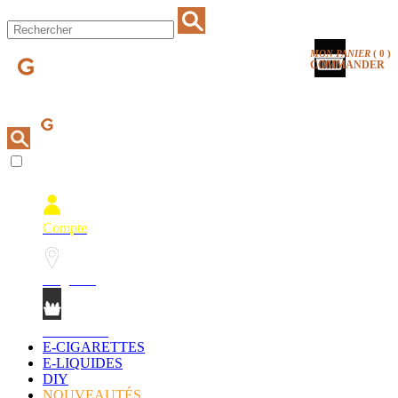
MON PANIER
(
0
)
COMMANDER
Compte
Magasins
Mon Panier
E-CIGARETTES
E-LIQUIDES
DIY
NOUVEAUTÉS