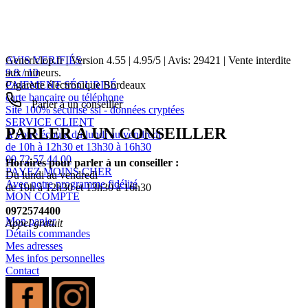
AVIS VERIFIÉS
Genericlop.fr
|
Version 4.55
|
4.95
/
5
| Avis:
29421
| Vente interdite
9.8 / 10
aux mineurs.
PAIEMENT SÉCURISÉ
Cigarette électronique Bordeaux
carte bancaire ou téléphone
Parler à un conseiller
Site 100% sécurisé ssl - données cryptées
SERVICE CLIENT
PARLER À UN CONSEILLER
A votre écoute du lundi au vendredi
de 10h à 12h30 et 13h30 à 16h30
09 72 57 44 00
Horaires pour parler à un conseiller :
PAYEZ MOINS CHER
Du lundi au vendredi
Avec notre programme fidélité
de 10h à 12h30 et 13h30 à 16h30
MON COMPTE
0972574400
Mon panier
Appel gratuit
Détails commandes
Mes adresses
Mes infos personnelles
Contact