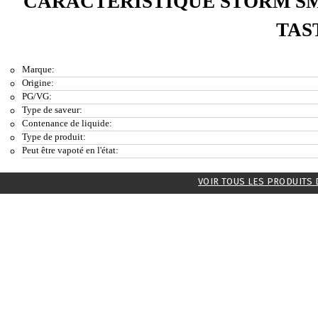
CARACTÉRISTIQUE STORM SM
TAS
Marque:
Origine:
PG/VG:
Type de saveur:
Contenance de liquide:
Type de produit:
Peut être vapoté en l'état:
VOIR TOUS LES PRODUITS 