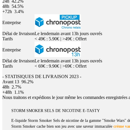
24h
42.2%
48h
54.5%
+72h
3.4%
Entreprise
Délai de livraison
Le lendemain avant 13h jours ouvrés
Tarifs
< 49€ : 5.90€ | >49€ : Offert
Entreprise
Délai de livraison
Le lendemain avant 13h jours ouvrés
Tarifs
< 69€ : 9.90€ | >69€ : Offert
- STATISIQUES DE LIVRAISON 2023 -
Avant 13
96.2%
48h
2.7%
+48h
1.1%
Nous traitons et expédions le jour même les commandes enregistrées 
STORM SMOKER SELS DE NICOTINE E-TASTY
E-liquide Storm Smoker Sels de nicotine de la gamme "Smoke Wars" de 
Storm Smoker cache bien son jeu avec une saveur immaculée
crème van