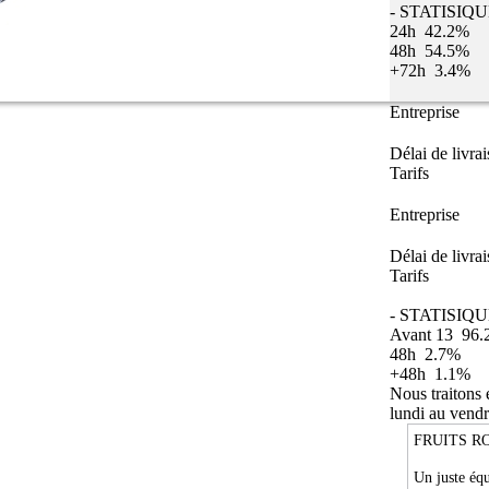
- STATISIQ
24h
42.2%
48h
54.5%
+72h
3.4%
Entreprise
Délai de livra
Tarifs
Entreprise
Délai de livra
Tarifs
- STATISIQU
Avant 13
96.
48h
2.7%
+48h
1.1%
Nous traitons
lundi au vendr
FRUITS R
Un juste équ