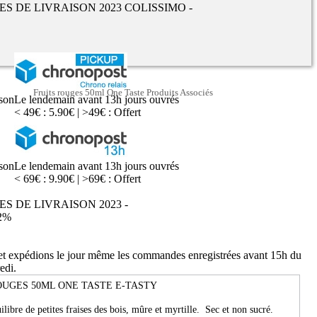
UES DE LIVRAISON 2023 COLISSIMO -
Fruits rouges 50ml One Taste Produits Associés
ison
Le lendemain avant 13h jours ouvrés
< 49€ : 5.90€ | >49€ : Offert
ison
Le lendemain avant 13h jours ouvrés
< 69€ : 9.90€ | >69€ : Offert
ES DE LIVRAISON 2023 -
2%
 et expédions le jour même les commandes enregistrées avant 15h du
edi.
OUGES 50ML ONE TASTE E-TASTY
ilibre de petites fraises des bois, mûre et myrtille. Sec et non sucré.