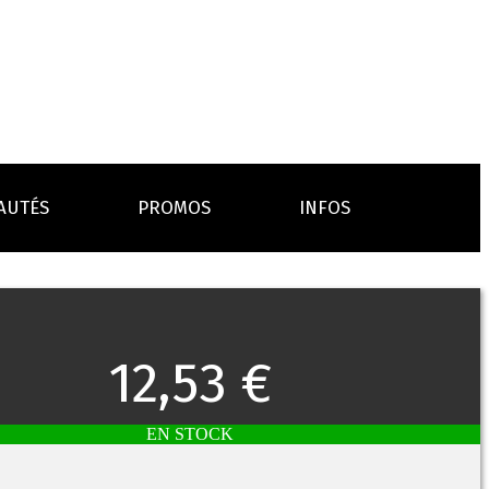
AUTÉS
PROMOS
INFOS
L’AVIS DES MÉDECINS
ACCESSOIRES
ANCES
LA PRESSE EN PARLE
Emission "C'est dans l'air"
12,53 €
oissons
Boosters
Reportage Vox Pop ARTE
Drip Tip
Chargeurs
Interview France Bleu Genericlop
embouts, becs
câbles, secteurs
EN STOCK
sistances
atomiseurs,
es