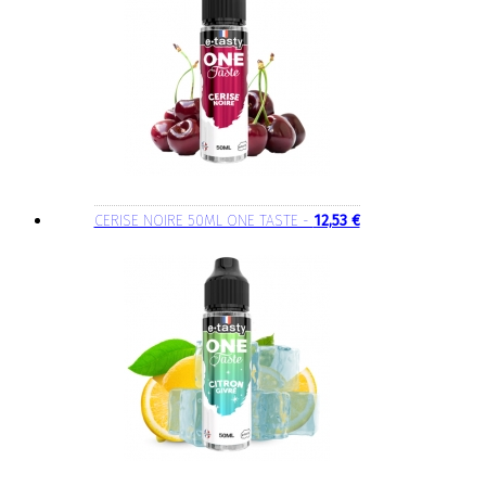
CERISE NOIRE 50ML ONE TASTE -
12,53 €