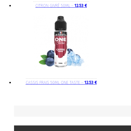
CITRON GIVRÉ 50ML -
12,53 €
CASSIS FRAIS 50ML ONE TASTE -
12,53 €