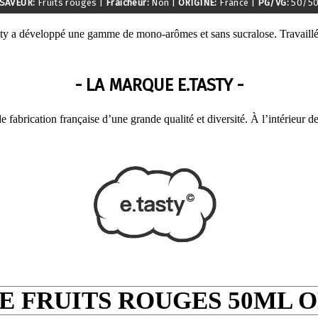
SAVEUR:
Fruits rouges
|
Fraicheur:
Non
|
ORIGINE:
France
|
PG/VG:
50/5
sty a développé une gamme de mono-arômes et sans sucralose. Travaillé
- LA MARQUE E.TASTY -
fabrication française d’une grande qualité et diversité. À l’intérieur 
 FRUITS ROUGES 50ML O