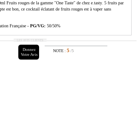
ml Fruits rouges de la gamme "One Taste" de chez e.tasty. 5 fruits par
pte est bon, ce cocktail éclatant de fruits rouges est à vaper sans
ation Française
- PG/VG:
50/50%
LES AVIS CLIENTS
Donnez
5
NOTE :
/5
Votre Avis