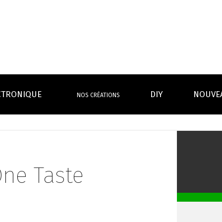
CTRONIQUE
DIY
NOUVE
NOS CRÉATIONS
S MAGASINS
INFOS PRATIQUES
EURS
BATTERIES
RÉSIST
rdeaux Centre
Calculateur BOOSTER Eliquide
rdeaux Chartrons
Ouvrir un flacon Grand format
One Taste
urmands
Menthes
Givrés
Cafés
Thés
B
Lexique de la vape
rques
Un problème, une question ?
Boxs/ Mods
Boxs
e,
OS AVANTAGES
Toutes les Ré
avec accu
batterie
tech ...
coils, têtes d’
amovible
intégrée
Quel kit de cigarette choisir ?
mèch
raison offerte