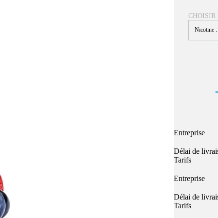
Quel E-liquide choisir ?
adeau au choix
CHOISIR
Quelle Accu choisir ?
OPES
Le végétol c'est quoi ?
Nicotine 
Les carto
Voir tout
Les Accus
pour p
piles
pour boxs
 Poche
MAXI FORMATS
GRANDS FORMA
100ml et +
50ml
RBA Reconst
RBA, coton, 
hes
Entreprise
s
Délai de livra
Tarifs
Entreprise
Délai de livra
Tarifs