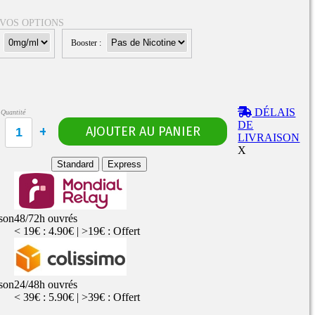
 VOS OPTIONS
:
Booster :
Rangements
Flacons vides
étuis, housses
uches
ods
DÉLAIS
Quantité
TS
PETITS FORMATS
DE
10ml
Pyrex
Pièces détachées
LIVRAISON
vitres de
Rings, adaptateurs,
X
rechange
bagues silicones ...
ructible
Standard
Express
fils...
ison
48/72h ouvrés
< 19€ : 4.90€ | >19€ : Offert
ison
24/48h ouvrés
< 39€ : 5.90€ | >39€ : Offert