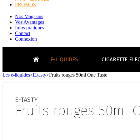
PROMOS
Nos Magasins
Vos Avantages
Infos pratiques
Contact
Connexion
E-LIQUIDES
CIGARETTE ELE
Les e-liquides
>
E.tasty
>
Fruits rouges 50ml One Taste
LE
KITS E-CIGARETTES
CLEAROMIS
Bo
LE BLOG
E-TASTY
Bo
Fruits rouges 50ml 
Tabacs
Fruités
Go
Toutes les ma
- INFOS GENERICLOP
Eleaf, Aspir
V
TOUS LES E-LIQUIDES
Smok, Innokin, Joye
Formats classiques
Liv
- INFOS VAPE
- VÉGÉTAL/NATUREL