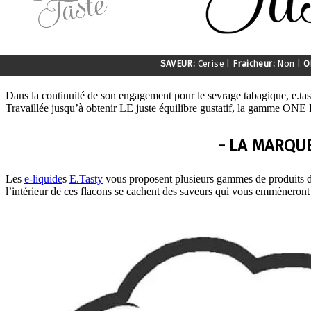
SAVEUR:
Cerise
|
Fraicheur:
Non
|
O
Dans la continuité de son engagement pour le sevrage tabagique, e.t
Travaillée jusqu’à obtenir LE juste équilibre gustatif, la gamme O
- LA MARQUE
Les
e-liquide
s
E.Tasty
vous proposent plusieurs gammes de produits de 
l’intérieur de ces flacons se cachent des saveurs qui vous emmèneront