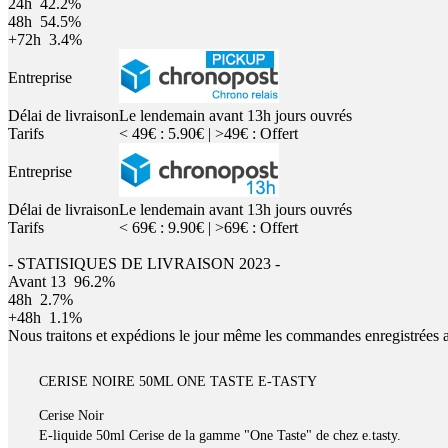
24h
42.2%
48h
54.5%
+72h
3.4%
Entreprise
Délai de livraison
Le lendemain avant 13h jours ouvrés
Tarifs
< 49€ : 5.90€ | >49€ : Offert
Entreprise
Délai de livraison
Le lendemain avant 13h jours ouvrés
Tarifs
< 69€ : 9.90€ | >69€ : Offert
- STATISIQUES DE LIVRAISON 2023 -
Avant 13
96.2%
48h
2.7%
+48h
1.1%
Nous traitons et expédions le jour même les commandes enregistrées 
CERISE NOIRE 50ML ONE TASTE E-TASTY
Cerise Noir
E-liquide 50ml Cerise de la gamme "One Taste" de chez e.tasty.