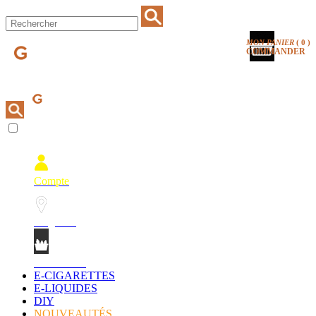
MON PANIER
(
0
)
COMMANDER
Compte
Magasins
Mon Panier
E-CIGARETTES
E-LIQUIDES
DIY
NOUVEAUTÉS