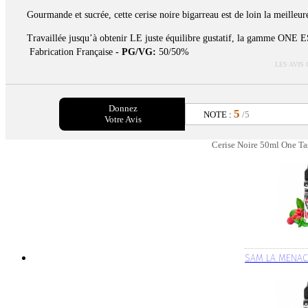
Gourmande et sucrée, cette cerise noire bigarreau est de loin la meilleure
Travaillée jusqu’à obtenir LE juste équilibre gustatif, la gamme ONE
Fabrication Française
- PG/VG:
50/50%
LES AVIS
Donnez
5
NOTE :
/5
Votre Avis
Cerise Noire 50ml One Tas
SAM LA MENAC