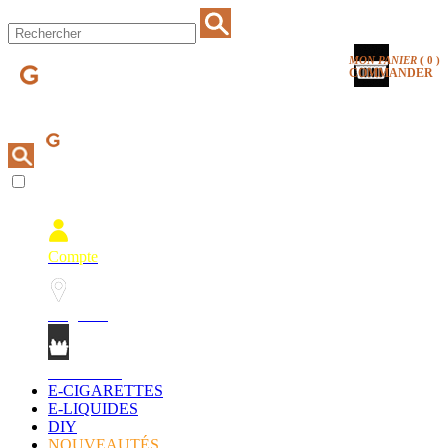
MON PANIER
(
0
)
COMMANDER
Compte
Magasins
Mon Panier
E-CIGARETTES
E-LIQUIDES
DIY
NOUVEAUTÉS