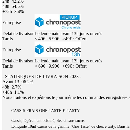
24h
42.2%
48h
54.5%
+72h
3.4%
Entreprise
Délai de livraison
Le lendemain avant 13h jours ouvrés
Tarifs
< 49€ : 5.90€ | >49€ : Offert
Entreprise
Délai de livraison
Le lendemain avant 13h jours ouvrés
Tarifs
< 69€ : 9.90€ | >69€ : Offert
- STATISIQUES DE LIVRAISON 2023 -
Avant 13
96.2%
48h
2.7%
+48h
1.1%
Nous traitons et expédions le jour même les commandes enregistrées 
CASSIS FRAIS ONE TASTE E-TASTY
Cassis, légèrement acidulé, Sec et sans sucre.
E-liquide 10ml Cassis de la gamme "One Taste" de chez e.tasty. Dans la 