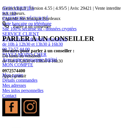
AVIS VERIFIÉS
Genericlop.fr
|
Version 4.55
|
4.95
/
5
| Avis:
29421
| Vente interdite
9.8 / 10
aux mineurs.
PAIEMENT SÉCURISÉ
Cigarette électronique Bordeaux
carte bancaire ou téléphone
Parler à un conseiller
Site 100% sécurisé ssl - données cryptées
SERVICE CLIENT
PARLER À UN CONSEILLER
A votre écoute du lundi au vendredi
de 10h à 12h30 et 13h30 à 16h30
09 72 57 44 00
Horaires pour parler à un conseiller :
PAYEZ MOINS CHER
Du lundi au vendredi
Avec notre programme fidélité
de 10h à 12h30 et 13h30 à 16h30
MON COMPTE
0972574400
Mon panier
Appel gratuit
Détails commandes
Mes adresses
Mes infos personnelles
Contact