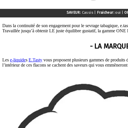
SAVEUR:
Cassis
|
Fraicheur:
oui
|
O
Dans la continuité de son engagement pour le sevrage tabagique, e.t
Travaillée jusqu’à obtenir LE juste équilibre gustatif, la gamme O
- LA MARQUE
Les
e-liquide
s
E.Tasty
vous proposent plusieurs gammes de produits de 
l’intérieur de ces flacons se cachent des saveurs qui vous emmèneront