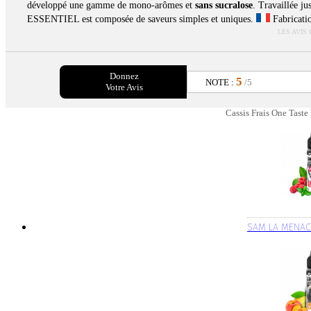
développé une gamme de mono-arômes et
sans sucralose
. Travaillée j
ESSENTIEL est composée de saveurs simples et uniques.
Fabricati
LES AVIS
Donnez
5
NOTE :
/5
Votre Avis
Cassis Frais One Taste
SAM LA MENAC