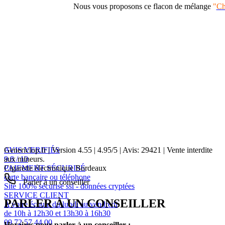
Nous vous proposons ce flacon de mélange
"
Ch
AVIS VERIFIÉS
Genericlop.fr
|
Version 4.55
|
4.95
/
5
| Avis:
29421
| Vente interdite
9.8 / 10
aux mineurs.
PAIEMENT SÉCURISÉ
Cigarette électronique Bordeaux
carte bancaire ou téléphone
Parler à un conseiller
Site 100% sécurisé ssl - données cryptées
SERVICE CLIENT
PARLER À UN CONSEILLER
A votre écoute du lundi au vendredi
de 10h à 12h30 et 13h30 à 16h30
09 72 57 44 00
Horaires pour parler à un conseiller :