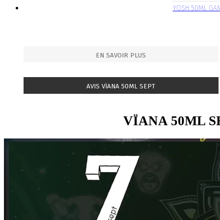
YOSH 50ML GA
EN SAVOIR PLUS
AVIS VÏANA 50ML SEPT
VÏANA 50ML S