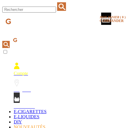
MON PANIER
(
0
)
COMMANDER
Compte
Magasins
Mon Panier
E-CIGARETTES
E-LIQUIDES
DIY
NOUVEAUTÉS