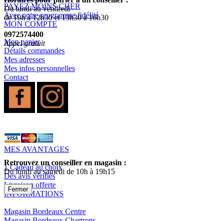
PAYEZ MOINS CHER
Du lundi au vendredi
Avec notre programme fidélité
de 10h à 12h30 et 13h30 à 16h30
MON COMPTE
0972574400
Mon panier
Appel gratuit
Détails commandes
Mes adresses
Mes infos personnelles
Contact
MES AVANTAGES
Retrouvez un conseiller en magasin :
1 Cadeau au choix
Du lundi au samedi de 10h à 19h15
Des avis vérifiés
Livraison offerte
Fermer
INFORMATIONS
Magasin Bordeaux Centre
Magasin Bordeaux Chartrons