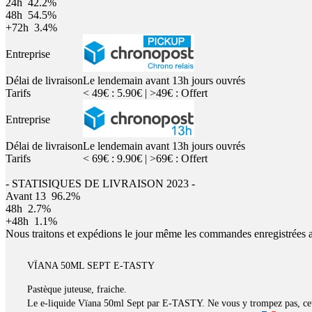
24h
42.2%
48h
54.5%
+72h
3.4%
Entreprise
Délai de livraison
Le lendemain avant 13h jours ouvrés
Tarifs
< 49€ : 5.90€ | >49€ : Offert
Entreprise
Délai de livraison
Le lendemain avant 13h jours ouvrés
Tarifs
< 69€ : 9.90€ | >69€ : Offert
- STATISIQUES DE LIVRAISON 2023 -
Avant 13
96.2%
48h
2.7%
+48h
1.1%
Nous traitons et expédions le jour même les commandes enregistrées 
VÏANA 50ML SEPT E-TASTY
Pastèque juteuse, fraiche.
Le e-liquide Vïana 50ml Sept par E-TASTY. Ne vous y trompez pas, cette