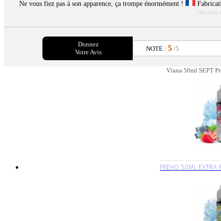
Ne vous fiez pas à son apparence, ça trompe énormément !
Fabricat
LES AVIS
Donnez
5
NOTE :
/5
Votre Avis
Vïana 50ml SEPT Pro
FREHO 50ML EXTRA 