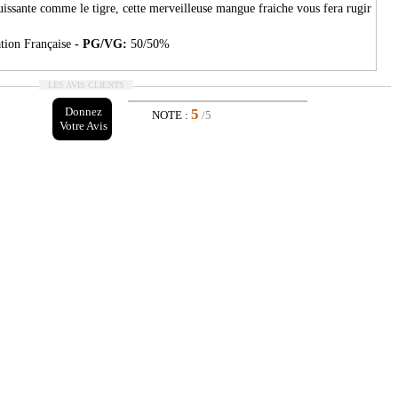
issante comme le tigre, cette merveilleuse mangue fraiche vous fera rugir
tion Française
- PG/VG:
50/50%
LES AVIS CLIENTS
Donnez
5
NOTE :
/5
Votre Avis