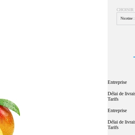
Quel E-liquide choisir ?
adeau au choix
CHOISIR
Quelle Accu choisir ?
OPES
Le végétol c'est quoi ?
Nicotine 
Les carto
Voir tout
Les Accus
pour p
piles
pour boxs
 Poche
MAXI FORMATS
GRANDS FORMA
100ml et +
50ml
RBA Reconst
RBA, coton, 
hes
Entreprise
s
Délai de livra
Tarifs
Entreprise
Délai de livra
Tarifs