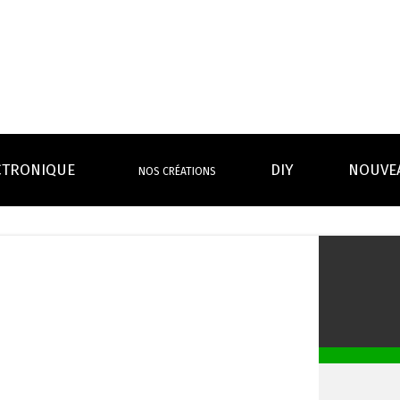
CTRONIQUE
DIY
NOUVE
NOS CRÉATIONS
S MAGASINS
INFOS PRATIQUES
EURS
BATTERIES
RÉSIST
rdeaux Centre
Calculateur BOOSTER Eliquide
rdeaux Chartrons
Ouvrir un flacon Grand format
urmands
Menthes
Givrés
Cafés
Thés
B
Lexique de la vape
rques
Un problème, une question ?
Boxs/ Mods
Boxs
e,
OS AVANTAGES
Toutes les Ré
avec accu
batterie
tech ...
coils, têtes d’
amovible
intégrée
Quel kit de cigarette choisir ?
mèch
raison offerte