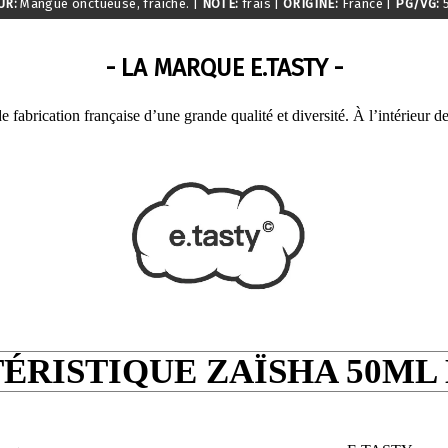
UR:
Mangue onctueuse, fraiche. |
NOTE:
frais |
ORIGINE:
France
|
PG/VG:
5
- LA MARQUE E.TASTY -
fabrication française d’une grande qualité et diversité. À l’intérieur 
ÉRISTIQUE ZAÏSHA 50ML 