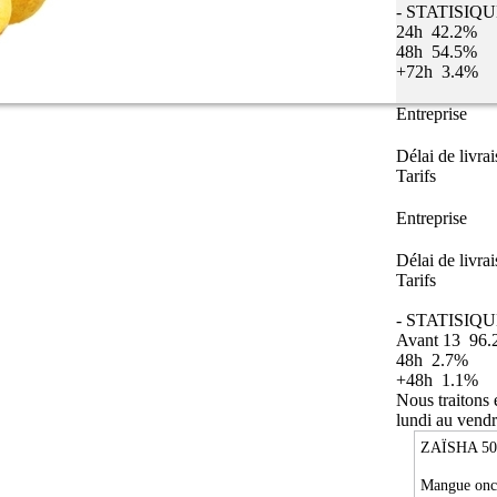
- STATISIQ
24h
42.2%
48h
54.5%
+72h
3.4%
Entreprise
Délai de livra
Tarifs
Entreprise
Délai de livra
Tarifs
- STATISIQU
Avant 13
96.
48h
2.7%
+48h
1.1%
Nous traitons
lundi au vendr
ZAÏSHA 5
Mangue onct