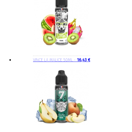
VINCE LA MALICE 50ML -
16,43 €