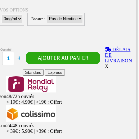
 VOS OPTIONS
:
Booster :
Rangements
Flacons vides
étuis, housses
uches
ods
DÉLAIS
Quantité
TS
PETITS FORMATS
DE
10ml
Pyrex
Pièces détachées
LIVRAISON
vitres de
Rings, adaptateurs,
X
rechange
bagues silicones ...
ructible
Standard
Express
fils...
ison
48/72h ouvrés
< 19€ : 4.90€ | >19€ : Offert
ison
24/48h ouvrés
< 39€ : 5.90€ | >39€ : Offert