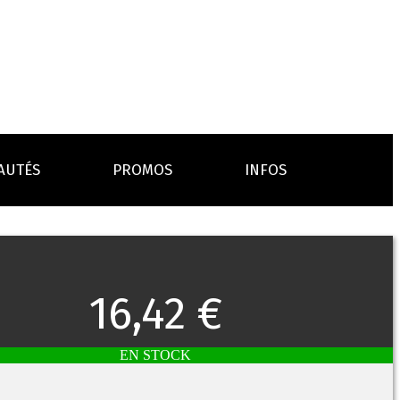
AUTÉS
PROMOS
INFOS
L’AVIS DES MÉDECINS
ACCESSOIRES
ANCES
LA PRESSE EN PARLE
Emission "C'est dans l'air"
16,42 €
oissons
Boosters
Reportage Vox Pop ARTE
Drip Tip
Chargeurs
Interview France Bleu Genericlop
embouts, becs
câbles, secteurs
EN STOCK
sistances
atomiseurs,
es