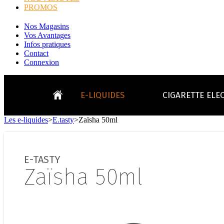
PROMOS
Nos Magasins
Vos Avantages
Infos pratiques
Contact
Connexion
E-LIQUIDES
CIGARETTE ELE
Les e-liquides
>
E.tasty
>
Zaïsha 50ml
LE
KITS E-CIGARETTES
CLEAROMIS
Bo
LE BLOG
E-TASTY
Bo
Zaïsha 50ml
Tabacs
Fruités
Go
Toutes les ma
- INFOS GENERICLOP
Eleaf, Aspir
V
TOUS LES E-LIQUIDES
Smok, Innokin, Joye
Formats classiques
Liv
- INFOS VAPE
- VÉGÉTAL/NATUREL