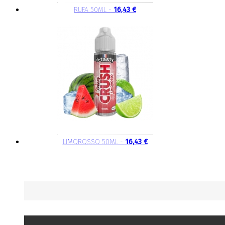
RUFA 50ML -
16,43 €
LIMOROSSO 50ML -
16,43 €