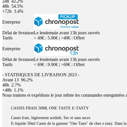
24h
42.2%
48h
54.5%
+72h
3.4%
Entreprise
Délai de livraison
Le lendemain avant 13h jours ouvrés
Tarifs
< 49€ : 5.90€ | >49€ : Offert
Entreprise
Délai de livraison
Le lendemain avant 13h jours ouvrés
Tarifs
< 69€ : 9.90€ | >69€ : Offert
- STATISIQUES DE LIVRAISON 2023 -
Avant 13
96.2%
48h
2.7%
+48h
1.1%
Nous traitons et expédions le jour même les commandes enregistrées 
CASSIS FRAIS 50ML ONE TASTE E-TASTY
Cassis frais, légèrement acidulé, Sec et sans sucre.
E-liquide 50ml Cassis de la gamme "One Taste" de chez e.tasty. Dans la 