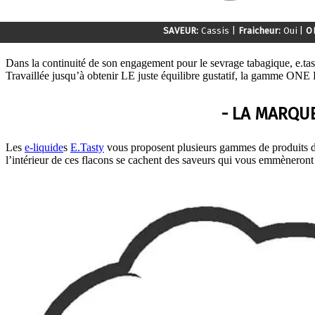
SAVEUR:
Cassis
|
Fraicheur:
Oui
|
O
Dans la continuité de son engagement pour le sevrage tabagique, e.t
Travaillée jusqu’à obtenir LE juste équilibre gustatif, la gamme O
- LA MARQUE
Les
e-liquide
s
E.Tasty
vous proposent plusieurs gammes de produits de 
l’intérieur de ces flacons se cachent des saveurs qui vous emmèneront