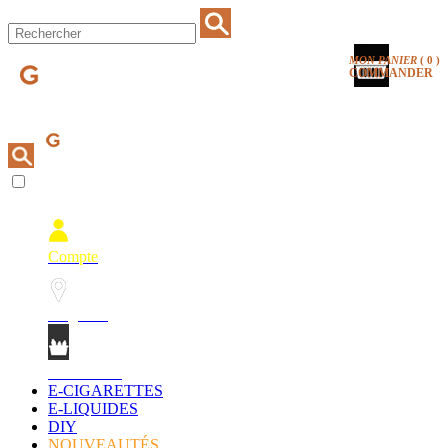
MON PANIER
(
0
)
COMMANDER
Compte
Magasins
Mon Panier
E-CIGARETTES
E-LIQUIDES
DIY
NOUVEAUTÉS