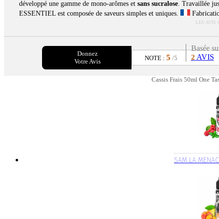
développé une gamme de mono-arômes et
sans sucralose
. Travaillée j
ESSENTIEL est composée de saveurs simples et uniques.
Fabricati
LES AVIS
Basée su
Donnez
5
AVIS
2
NOTE :
/5
Votre Avis
Cassis Frais 50ml One Tas
SAM LA MENAC