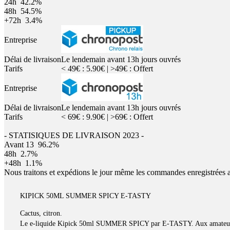
24h
42.2%
48h
54.5%
+72h
3.4%
Entreprise
Délai de livraison
Le lendemain avant 13h jours ouvrés
Tarifs
< 49€ : 5.90€ | >49€ : Offert
Entreprise
Délai de livraison
Le lendemain avant 13h jours ouvrés
Tarifs
< 69€ : 9.90€ | >69€ : Offert
- STATISIQUES DE LIVRAISON 2023 -
Avant 13
96.2%
48h
2.7%
+48h
1.1%
Nous traitons et expédions le jour même les commandes enregistrées 
KIPICK 50ML SUMMER SPICY E-TASTY
Cactus, citron.
Le e-liquide Kipick 50ml SUMMER SPICY par E-TASTY. Aux amateurs de