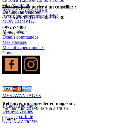
de 10h à 12h30 et 13h30 à 16h30
09 72 57 44 00
Horaires pour parler à un conseiller :
PAYEZ MOINS CHER
Du lundi au vendredi
Avec notre programme fidélité
de 10h à 12h30 et 13h30 à 16h30
MON COMPTE
0972574400
Mon panier
Appel gratuit
Détails commandes
Mes adresses
Mes infos personnelles
Contact
MES AVANTAGES
Retrouvez un conseiller en magasin :
1 Cadeau au choix
Du lundi au samedi de 10h à 19h15
Des avis vérifiés
Livraison offerte
Fermer
INFORMATIONS