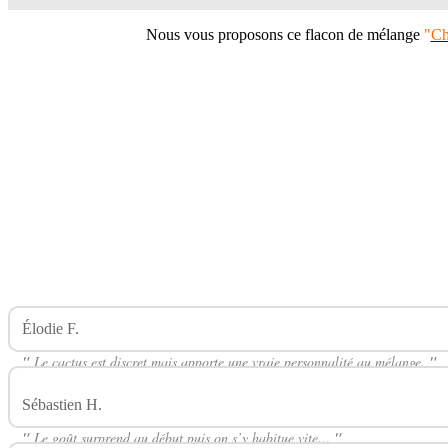
Nous vous proposons ce flacon de mélange
"
Ch
Élodie F.
Avis Sur Kipick 50ml SUMMER SPICY E-TASTY
"
Le cactus est discret mais apporte une vraie personnalité au mélange.
"
Sébastien H.
Avis Sur Kipick 50ml SUMMER SPICY E-TASTY
"
Le goût surprend au début puis on s’y habitue vite…
"