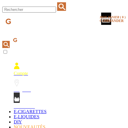
MON PANIER
(
0
)
COMMANDER
Compte
Magasins
Mon Panier
E-CIGARETTES
E-LIQUIDES
DIY
NOUVEAUTÉS