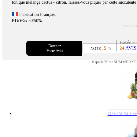
tonique mélange cactus - citron, laissez-vous piquer par cette succulente
Fabrication Française
PG/VG:
50/50%
LES AVIS
Basée su
Donnez
5
AVIS
24
NOTE :
/5
Votre Avis
Kipick 50ml SUMMER SPIC
YOSH 50ML GA