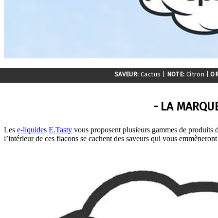
SAVEUR:
Cactus
|
NOTE:
Citron
|
OR
- LA MARQUE
Les
e-liquide
s
E.Tasty
vous proposent plusieurs gammes de produits de 
l’intérieur de ces flacons se cachent des saveurs qui vous emmèneront