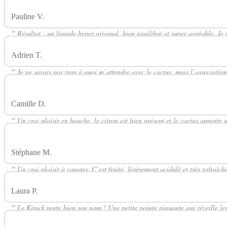
Pauline V.
Avis Sur Kipick 50ml SUMMER SPICY E-TASTY
"
Résultat : un liquide hyper original, bien équilibré et super agréable. Je
Adrien T.
Avis Sur Kipick 50ml SUMMER SPICY E-TASTY
"
Je ne savais pas trop à quoi m’attendre avec le cactus, mais l’association 
liquide.
"
Camille D.
Avis Sur Kipick 50ml SUMMER SPICY E-TASTY
"
Un vrai plaisir en bouche, le citron est bien présent et le cactus apporte
découvert.
"
Stéphane M.
Avis Sur Kipick 50ml SUMMER SPICY E-TASTY
"
Un vrai plaisir à vapoter. C’est fruité, légèrement acidulé et très rafraîch
Laura P.
Avis Sur Kipick 50ml SUMMER SPICY E-TASTY
"
Le Kipick porte bien son nom ! Une petite pointe piquante qui réveille les 
"