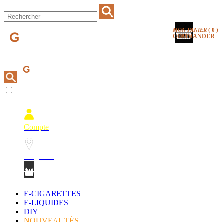
MON PANIER
(
0
)
COMMANDER
Compte
Magasins
Mon Panier
E-CIGARETTES
E-LIQUIDES
DIY
NOUVEAUTÉS