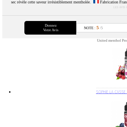
sec révèle cette saveur irrésistiblement mentholée.
Fabrication Fran
LES AVIS
Donnez
5
NOTE :
/5
Votre Avis
United menthol Pro
SOPHIE LA CASSE