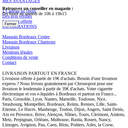
MES AVANTAGES
Retrouvez un conseiller en magasin :
1 Cadeau au choix
Du lundi au samedi de 10h à 19h15
Des avis vérifiés
Livraison offerte
Fermer
INFORMATIONS
Magasin Bordeaux Centre
Magasin Bordeaux Chartrons
Livraison
Mentions légales
Conditions de vente
Contact
LIVRAISON PARTOUT EN FRANCE
Livraison offerte à partir de 19€ d'achats. Besoin d'une livraison
express ? Nous livrons gratuitement par Chronopost pour une
livraison le lendemain à partir de 39€ d'achats. Votre cigarette
électronique et vos e-liquides à Bordeaux et partout en France...
Paris, Grenoble, Lyon, Nantes, Marseille, Toulouse, Nice,
Strasbourg, Montpellier, Bordeaux, Reims, Rennes, Lille, Saint-
Etienne, Le Havre, Maubeuge, Toulon, Dijon, Angers, Saint Denis,
Aix en Provence, Brive, Alençon, Nîmes, Tours, Clermont, Amiens,
Metz, Perpignan, Orléans, Mulhouse, Bastia, Rouen, Nancy,
Limoges, Avignon, Pau, Caen, Blois, Poitiers, Arles, la Corse,