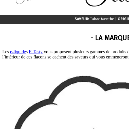
SAVEUR:
Tabac Menthe |
ORIGI
- LA MARQUE
Les
e-liquide
s
E.Tasty
vous proposent plusieurs gammes de produits de 
l’intérieur de ces flacons se cachent des saveurs qui vous emmèneront