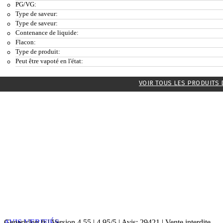
PG/VG:
Type de saveur:
Type de saveur:
Contenance de liquide:
Flacon:
Type de produit:
Peut être vapoté en l'état:
VOIR TOUS LES PRODUITS 
AVIS VERIFIÉS
Genericlop.fr
|
Version 4.55
|
4.95
/
5
| Avis:
29421
| Vente interdite