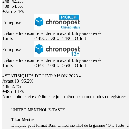
24h
42.2%
48h
54.5%
+72h
3.4%
Entreprise
Délai de livraison
Le lendemain avant 13h jours ouvrés
Tarifs
< 49€ : 5.90€ | >49€ : Offert
Entreprise
Délai de livraison
Le lendemain avant 13h jours ouvrés
Tarifs
< 69€ : 9.90€ | >69€ : Offert
- STATISIQUES DE LIVRAISON 2023 -
Avant 13
96.2%
48h
2.7%
+48h
1.1%
Nous traitons et expédions le jour même les commandes enregistrées 
UNITED MENTHOL E-TASTY
Tabac Menthe -
E-liquide petit format 10ml United menthol de la gamme "One Taste" de c