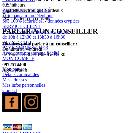
9.8 / 10
aux mineurs.
PAIEMENT SÉCURISÉ
Cigarette électronique Bordeaux
carte bancaire ou téléphone
Parler à un conseiller
Site 100% sécurisé ssl - données cryptées
SERVICE CLIENT
PARLER À UN CONSEILLER
A votre écoute du lundi au vendredi
de 10h à 12h30 et 13h30 à 16h30
09 72 57 44 00
Horaires pour parler à un conseiller :
PAYEZ MOINS CHER
Du lundi au vendredi
Avec notre programme fidélité
de 10h à 12h30 et 13h30 à 16h30
MON COMPTE
0972574400
Mon panier
Appel gratuit
Détails commandes
Mes adresses
Mes infos personnelles
Contact