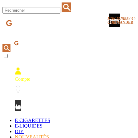
MON PANIER
(
0
)
COMMANDER
Compte
Magasins
Mon Panier
E-CIGARETTES
E-LIQUIDES
DIY
NOUVEAUTÉS