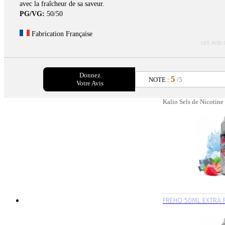
avec la fraîcheur de sa saveur.
PG/VG:
50/50
Fabrication Française
LES AVIS
Donnez
5
NOTE :
/5
Votre Avis
Kalio Sels de Nicotine
FREHO 50ML EXTRA 