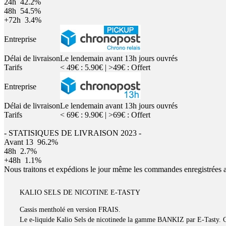
24h
42.2%
48h
54.5%
+72h
3.4%
Entreprise
Délai de livraison
Le lendemain avant 13h jours ouvrés
Tarifs
< 49€ : 5.90€ | >49€ : Offert
Entreprise
Délai de livraison
Le lendemain avant 13h jours ouvrés
Tarifs
< 69€ : 9.90€ | >69€ : Offert
- STATISIQUES DE LIVRAISON 2023 -
Avant 13
96.2%
48h
2.7%
+48h
1.1%
Nous traitons et expédions le jour même les commandes enregistrées 
KALIO SELS DE NICOTINE E-TASTY
Cassis mentholé en version FRAIS.
Le e-liquide Kalio Sels de nicotinede la gamme BANKIZ par E-Tasty. C