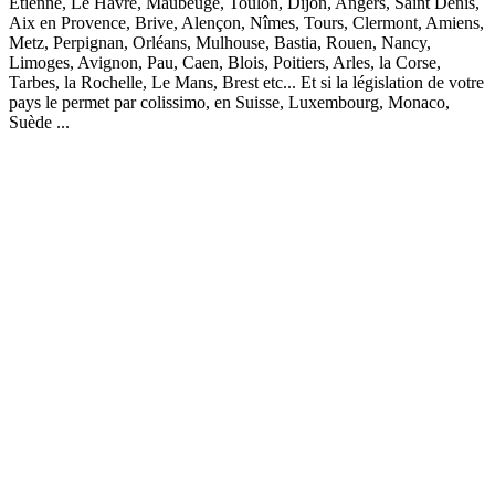
Etienne, Le Havre, Maubeuge, Toulon, Dijon, Angers, Saint Denis,
Aix en Provence, Brive, Alençon, Nîmes, Tours, Clermont, Amiens,
Metz, Perpignan, Orléans, Mulhouse, Bastia, Rouen, Nancy,
Limoges, Avignon, Pau, Caen, Blois, Poitiers, Arles, la Corse,
Tarbes, la Rochelle, Le Mans, Brest etc... Et si la législation de votre
pays le permet par colissimo, en Suisse, Luxembourg, Monaco,
Suède ...