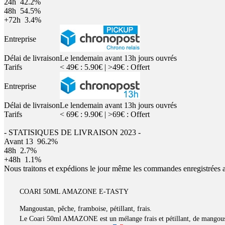
24h
42.2%
48h
54.5%
+72h
3.4%
Entreprise
Délai de livraison
Le lendemain avant 13h jours ouvrés
Tarifs
< 49€ : 5.90€ | >49€ : Offert
Entreprise
Délai de livraison
Le lendemain avant 13h jours ouvrés
Tarifs
< 69€ : 9.90€ | >69€ : Offert
- STATISIQUES DE LIVRAISON 2023 -
Avant 13
96.2%
48h
2.7%
+48h
1.1%
Nous traitons et expédions le jour même les commandes enregistrées 
COARI 50ML AMAZONE E-TASTY
Mangoustan, pêche, framboise, pétillant, frais.
Le Coari 50ml AMAZONE est un mélange frais et pétillant, de mangousta