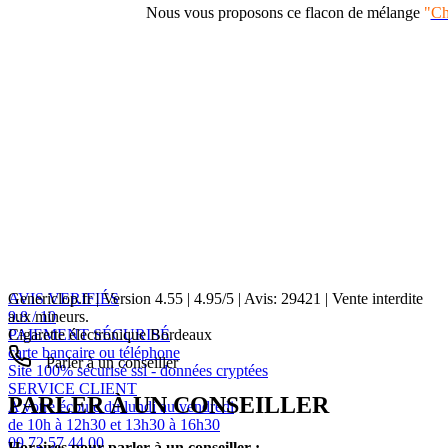
Nous vous proposons ce flacon de mélange
"
Ch
AVIS VERIFIÉS
Genericlop.fr
|
Version 4.55
|
4.95
/
5
| Avis:
29421
| Vente interdite
9.8 / 10
aux mineurs.
PAIEMENT SÉCURISÉ
Cigarette électronique Bordeaux
carte bancaire ou téléphone
Parler à un conseiller
Site 100% sécurisé ssl - données cryptées
SERVICE CLIENT
PARLER À UN CONSEILLER
A votre écoute du lundi au vendredi
de 10h à 12h30 et 13h30 à 16h30
09 72 57 44 00
Horaires pour parler à un conseiller :