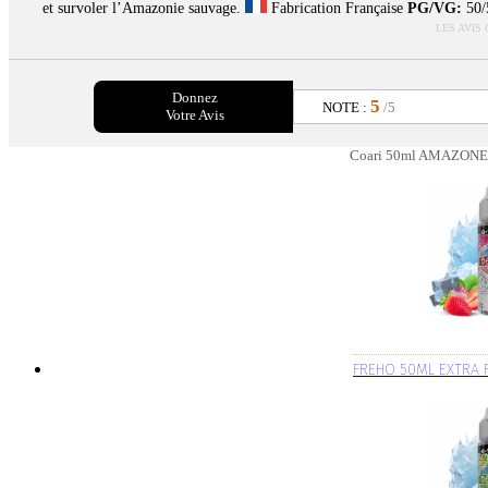
et survoler l’Amazonie sauvage.
Fabrication Française
PG/VG:
50
LES AVIS
Donnez
5
NOTE :
/5
Votre Avis
Coari 50ml AMAZONE P
FREHO 50ML EXTRA 