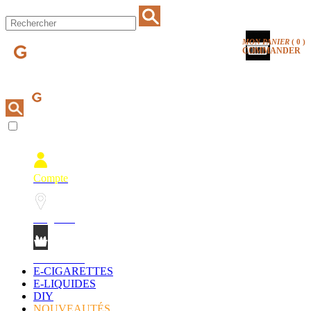
MON PANIER
(
0
)
COMMANDER
Compte
Magasins
Mon Panier
E-CIGARETTES
E-LIQUIDES
DIY
NOUVEAUTÉS