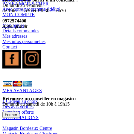
PAYEZ MOINS CHER
Du lundi au vendredi
Avec notre programme fidélité
de 10h à 12h30 et 13h30 à 16h30
MON COMPTE
0972574400
Mon panier
Appel gratuit
Détails commandes
Mes adresses
Mes infos personnelles
Contact
MES AVANTAGES
Retrouvez un conseiller en magasin :
1 Cadeau au choix
Du lundi au samedi de 10h à 19h15
Des avis vérifiés
Livraison offerte
Fermer
INFORMATIONS
Magasin Bordeaux Centre
Magasin Bordeaux Chartrons