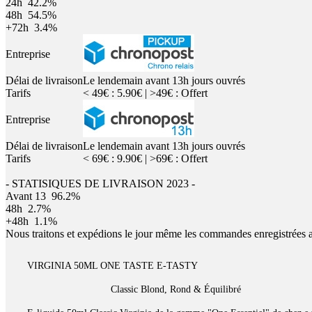
24h
42.2%
48h
54.5%
+72h
3.4%
Entreprise
Délai de livraison
Le lendemain avant 13h jours ouvrés
Tarifs
< 49€ : 5.90€ | >49€ : Offert
Entreprise
Délai de livraison
Le lendemain avant 13h jours ouvrés
Tarifs
< 69€ : 9.90€ | >69€ : Offert
- STATISIQUES DE LIVRAISON 2023 -
Avant 13
96.2%
48h
2.7%
+48h
1.1%
Nous traitons et expédions le jour même les commandes enregistrées 
VIRGINIA 50ML ONE TASTE E-TASTY
Classic Blond, Rond & Équilibré