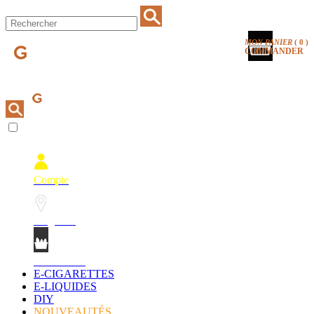
MON PANIER
(
0
)
COMMANDER
Compte
Magasins
Mon Panier
E-CIGARETTES
E-LIQUIDES
DIY
NOUVEAUTÉS