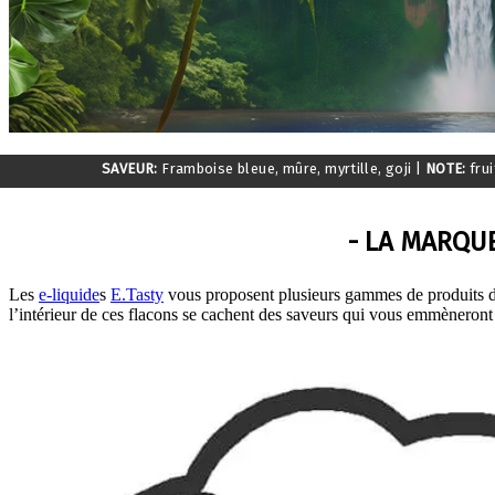
SAVEUR:
Framboise bleue, mûre, myrtille, goji
|
NOTE:
frui
- LA MARQUE
Les
e-liquide
s
E.Tasty
vous proposent plusieurs gammes de produits de 
l’intérieur de ces flacons se cachent des saveurs qui vous emmèneront