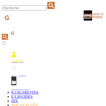
MON PANIER
(
0
)
COMMANDER
Compte
Magasins
Mon Panier
E-CIGARETTES
E-LIQUIDES
DIY
NOUVEAUTÉS