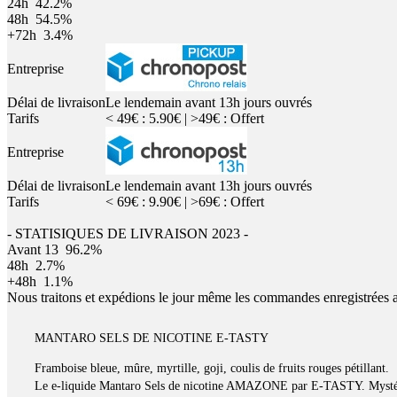
24h
42.2%
48h
54.5%
+72h
3.4%
Entreprise
Délai de livraison
Le lendemain avant 13h jours ouvrés
Tarifs
< 49€ : 5.90€ | >49€ : Offert
Entreprise
Délai de livraison
Le lendemain avant 13h jours ouvrés
Tarifs
< 69€ : 9.90€ | >69€ : Offert
- STATISIQUES DE LIVRAISON 2023 -
Avant 13
96.2%
48h
2.7%
+48h
1.1%
Nous traitons et expédions le jour même les commandes enregistrées 
MANTARO SELS DE NICOTINE E-TASTY
Framboise bleue, mûre, myrtille, goji, coulis de fruits rouges pétillant.
Le e-liquide Mantaro Sels de nicotine AMAZONE par E-TASTY. Mystéri