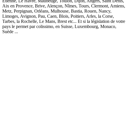
Etienne, Le Havre, Maubeuge, Toulon, Dijon, Angers, Saint Denis,
Aix en Provence, Brive, Alençon, Nîmes, Tours, Clermont, Amiens,
Metz, Perpignan, Orléans, Mulhouse, Bastia, Rouen, Nancy,
Limoges, Avignon, Pau, Caen, Blois, Poitiers, Arles, la Corse,
Tarbes, la Rochelle, Le Mans, Brest etc... Et si la législation de votre
pays le permet par colissimo, en Suisse, Luxembourg, Monaco,
Suède ...