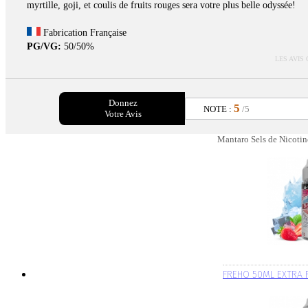
myrtille, goji, et coulis de fruits rouges sera votre plus belle odyssée!
Fabrication Française
PG/VG:
50/50%
LES AVIS
Donnez
5
NOTE :
/5
Votre Avis
Mantaro Sels de Nicotin
FREHO 50ML EXTRA 