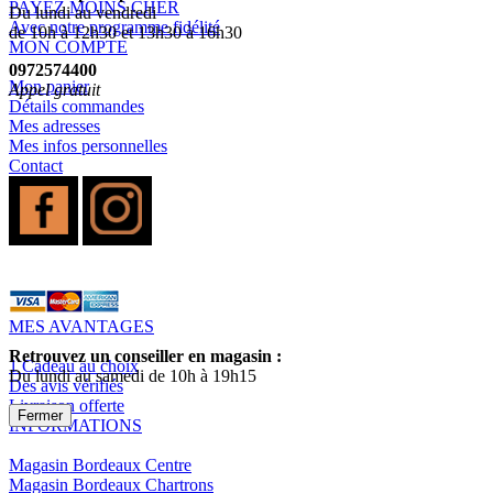
PAYEZ MOINS CHER
Du lundi au vendredi
Avec notre programme fidélité
de 10h à 12h30 et 13h30 à 16h30
MON COMPTE
0972574400
Mon panier
Appel gratuit
Détails commandes
Mes adresses
Mes infos personnelles
Contact
MES AVANTAGES
Retrouvez un conseiller en magasin :
1 Cadeau au choix
Du lundi au samedi de 10h à 19h15
Des avis vérifiés
Livraison offerte
Fermer
INFORMATIONS
Magasin Bordeaux Centre
Magasin Bordeaux Chartrons