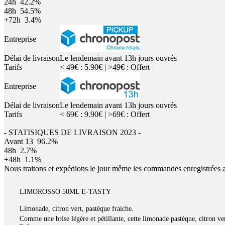
24h
42.2%
48h
54.5%
+72h
3.4%
Entreprise
Délai de livraison
Le lendemain avant 13h jours ouvrés
Tarifs
< 49€ : 5.90€ | >49€ : Offert
Entreprise
Délai de livraison
Le lendemain avant 13h jours ouvrés
Tarifs
< 69€ : 9.90€ | >69€ : Offert
- STATISIQUES DE LIVRAISON 2023 -
Avant 13
96.2%
48h
2.7%
+48h
1.1%
Nous traitons et expédions le jour même les commandes enregistrées 
LIMOROSSO 50ML E-TASTY
Limonade, citron vert, pastèque fraiche.
Comme une brise légère et pétillante, cette limonade pastèque, citron ve