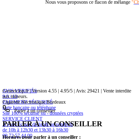
Nous vous proposons ce flacon de mélange
"
Ch
AVIS VERIFIÉS
Genericlop.fr
|
Version 4.55
|
4.95
/
5
| Avis:
29421
| Vente interdite
9.8 / 10
aux mineurs.
PAIEMENT SÉCURISÉ
Cigarette électronique Bordeaux
carte bancaire ou téléphone
Parler à un conseiller
Site 100% sécurisé ssl - données cryptées
SERVICE CLIENT
PARLER À UN CONSEILLER
A votre écoute du lundi au vendredi
de 10h à 12h30 et 13h30 à 16h30
09 72 57 44 00
Horaires pour parler à un conseiller :