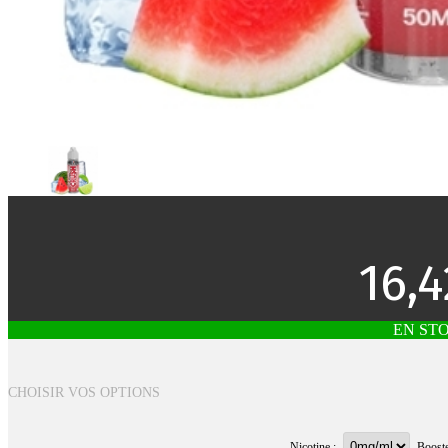
16,4
EN ST
CHOISIR VOS OPTIONS
Nicotine :
Booste