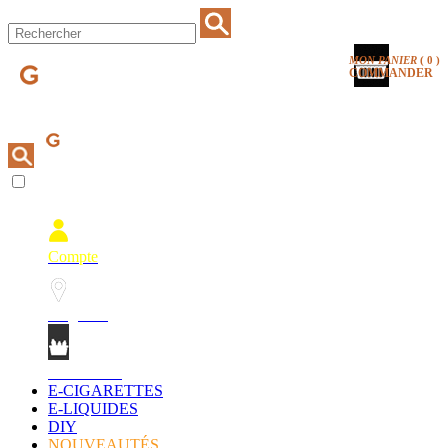
MON PANIER
(
0
)
COMMANDER
Compte
Magasins
Mon Panier
E-CIGARETTES
E-LIQUIDES
DIY
NOUVEAUTÉS