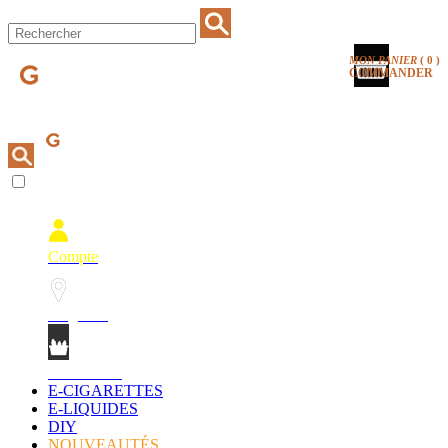
MON PANIER
(
0
)
COMMANDER
Compte
Magasins
Mon Panier
E-CIGARETTES
E-LIQUIDES
DIY
NOUVEAUTÉS