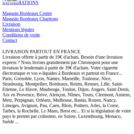
INFORMATIONS
Magasin Bordeaux Centre
Magasin Bordeaux Chartrons
Livraison
Mentions légales
Conditions de vente
Contact
LIVRAISON PARTOUT EN FRANCE
Livraison offerte à partir de 19€ d'achats. Besoin d'une livraison
express ? Nous livrons gratuitement par Chronopost pour une
livraison le lendemain à partir de 39€ d'achats. Votre cigarette
électronique et vos e-liquides à Bordeaux et partout en France...
Paris, Grenoble, Lyon, Nantes, Marseille, Toulouse, Nice,
Strasbourg, Montpellier, Bordeaux, Reims, Rennes, Lille, Saint-
Etienne, Le Havre, Maubeuge, Toulon, Dijon, Angers, Saint Denis,
Aix en Provence, Brive, Alençon, Nîmes, Tours, Clermont, Amiens,
Metz, Perpignan, Orléans, Mulhouse, Bastia, Rouen, Nancy,
Limoges, Avignon, Pau, Caen, Blois, Poitiers, Arles, la Corse,
Tarbes, la Rochelle, Le Mans, Brest etc... Et si la législation de votre
pays le permet par colissimo, en Suisse, Luxembourg, Monaco,
Suède ...