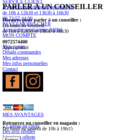
SERVICE CLIENT
PARLER À UN CONSEILLER
A votre écoute du lundi au vendredi
de 10h à 12h30 et 13h30 à 16h30
09 72 57 44 00
Horaires pour parler à un conseiller :
PAYEZ MOINS CHER
Du lundi au vendredi
Avec notre programme fidélité
de 10h à 12h30 et 13h30 à 16h30
MON COMPTE
0972574400
Mon panier
Appel gratuit
Détails commandes
Mes adresses
Mes infos personnelles
Contact
MES AVANTAGES
Retrouvez un conseiller en magasin :
1 Cadeau au choix
Du lundi au samedi de 10h à 19h15
Des avis vérifiés
Livraison offerte
Fermer