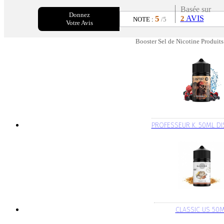
Basée sur
Donnez
5
AVIS
2
NOTE :
/5
Votre Avis
Booster Sel de Nicotine Produits
PROFESSEUR K. 50ML DI
CLASSIC US 50