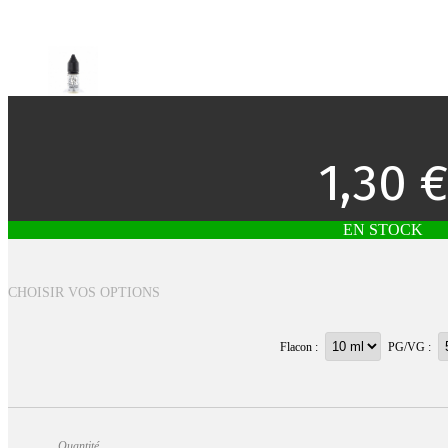
1,30 €
EN STOCK
CHOISIR VOS OPTIONS
Flacon :
PG/VG :
Quantité