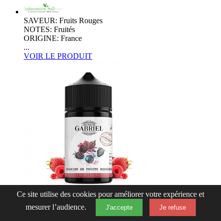
SAVEUR: Fruits Rouges
NOTES: Fruités
ORIGINE: France
...
VOIR LE PRODUIT
Ce site utilise des cookies pour améliorer votre expérience et
Panier de fruits rouges 50ml
mesurer l’audience.
J'accepte
Je refuse