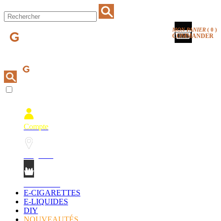
MON PANIER
(
0
)
COMMANDER
Compte
Magasins
Mon Panier
E-CIGARETTES
E-LIQUIDES
DIY
NOUVEAUTÉS