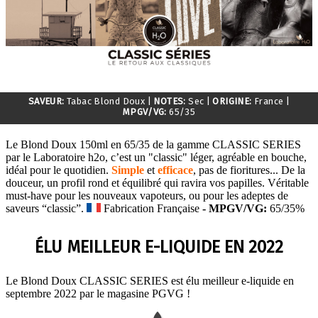
SAVEUR:
Tabac Blond Doux
|
NOTES:
Sec
|
ORIGINE:
France
|
MPGV/VG:
65/35
Le Blond Doux 150ml en 65/35 de la gamme CLASSIC SERIES
par le Laboratoire h2o, c’est un "classic" léger, agréable en bouche,
idéal pour le quotidien.
Simple
et
efficace
, pas de fioritures... De la
douceur, un profil rond et équilibré qui ravira vos papilles. Véritable
must-have pour les nouveaux vapoteurs, ou pour les adeptes de
saveurs “classic”.
Fabrication Française
- MPGV/VG:
65/35%
ÉLU MEILLEUR E-LIQUIDE EN 2022
Le Blond Doux CLASSIC SERIES est élu meilleur e-liquide en
septembre 2022 par le magasine PGVG !