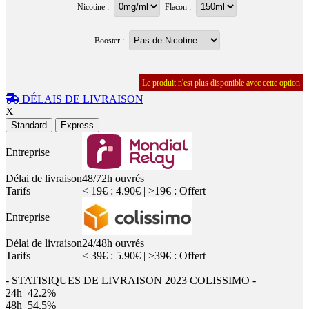
Nicotine :
Flacon :
Booster :
Le produit n'est plus disponible avec cette option
DÉLAIS DE LIVRAISON
X
Standard
Express
Entreprise
Délai de livraison
48/72h ouvrés
Tarifs
< 19€ : 4.90€ | >19€ : Offert
Entreprise
Délai de livraison
24/48h ouvrés
Tarifs
< 39€ : 5.90€ | >39€ : Offert
- STATISIQUES DE LIVRAISON 2023 COLISSIMO -
24h
42.2%
48h
54.5%