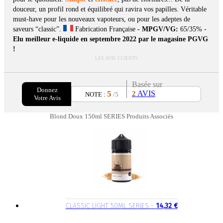
douceur, un profil rond et équilibré qui ravira vos papilles. Véritable
must-have pour les nouveaux vapoteurs, ou pour les adeptes de
saveurs “classic”.
Fabrication Française
- MPGV/VG:
65/35% -
Elu meilleur e-liquide en septembre 2022 par le magasine PGVG
!
LES AVIS CLIENTS
Basée sur
Donnez
5
AVIS
2
NOTE :
/5
Votre Avis
Blond Doux 150ml SERIES Produits Associés
CLASSIC LIGHT 50ML SERIES -
14,32 €