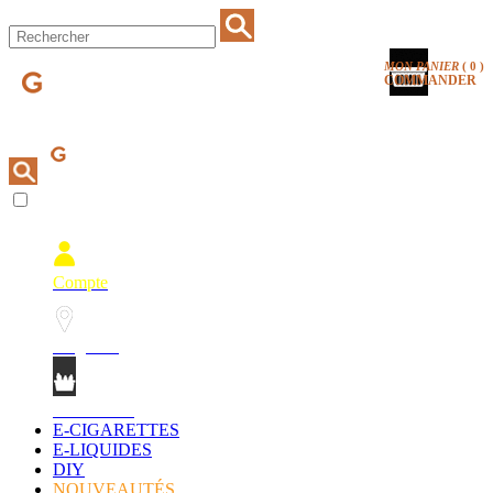
MON PANIER
(
0
)
COMMANDER
Compte
Magasins
Mon Panier
E-CIGARETTES
E-LIQUIDES
DIY
NOUVEAUTÉS