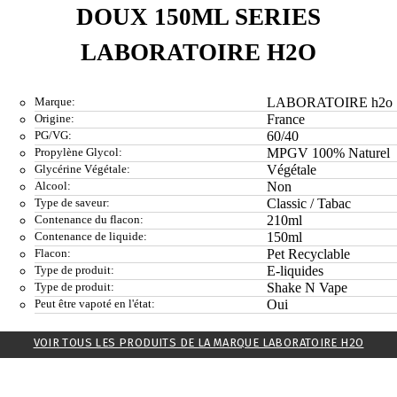
DOUX 150ML SERIES
LABORATOIRE H2O
Marque:
LABORATOIRE h2o
Origine:
France
PG/VG:
60/40
Propylène Glycol:
MPGV 100% Naturel
Glycérine Végétale:
Végétale
Alcool:
Non
Type de saveur:
Classic / Tabac
Contenance du flacon:
210ml
Contenance de liquide:
150ml
Flacon:
Pet Recyclable
Type de produit:
E-liquides
Type de produit:
Shake N Vape
Peut être vapoté en l'état:
Oui
VOIR TOUS LES PRODUITS DE LA MARQUE LABORATOIRE H2O