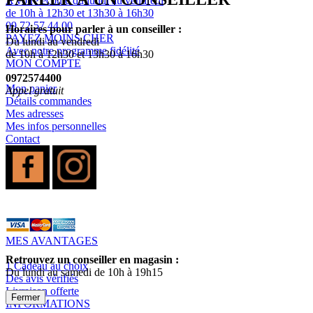
A votre écoute du lundi au vendredi
de 10h à 12h30 et 13h30 à 16h30
09 72 57 44 00
Horaires pour parler à un conseiller :
PAYEZ MOINS CHER
Du lundi au vendredi
Avec notre programme fidélité
de 10h à 12h30 et 13h30 à 16h30
MON COMPTE
0972574400
Mon panier
Appel gratuit
Détails commandes
Mes adresses
Mes infos personnelles
Contact
MES AVANTAGES
Retrouvez un conseiller en magasin :
1 Cadeau au choix
Du lundi au samedi de 10h à 19h15
Des avis vérifiés
Livraison offerte
Fermer
INFORMATIONS