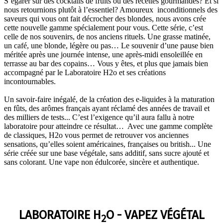
S’égarer sur des cocktails de fruits ou des recettes gourmandes? Et si
nous retournions plutôt à l’essentiel? Amoureux inconditionnels des
saveurs qui vous ont fait décrocher des blondes, nous avons crée
cette nouvelle gamme spécialement pour vous. Cette série, c’est
celle de nos souvenirs, de nos anciens rituels. Une grasse matinée,
un café, une blonde, légère ou pas… Le souvenir d’une pause bien
méritée après une journée intense, une après-midi ensoleillée en
terrasse au bar des copains… Vous y êtes, et plus que jamais bien
accompagné par le Laboratoire H2o et ses créations
incontournables.
Un savoir-faire inégalé, de la création des e-liquides à la maturation
en fûts, des arômes français ayant réclamé des années de travail et
des milliers de tests... C’est l’exigence qu’il aura fallu à notre
laboratoire pour atteindre ce résultat… Avec une gamme complète
de classiques, H2o vous permet de retrouver vos anciennes
sensations, qu’elles soient américaines, françaises ou british... Une
série créée sur une base végétale, sans additif, sans sucre ajouté et
sans colorant. Une vape non édulcorée, sincère et authentique.
LABORATOIRE H
O - VAPEZ VÉGÉTAL
2