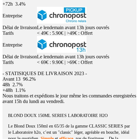
+72h
3.4%
Entreprise
Délai de livraison
Le lendemain avant 13h jours ouvrés
Tarifs
< 49€ : 5.90€ | >49€ : Offert
Entreprise
Délai de livraison
Le lendemain avant 13h jours ouvrés
Tarifs
< 69€ : 9.90€ | >69€ : Offert
- STATISIQUES DE LIVRAISON 2023 -
Avant 13
96.2%
48h
2.7%
+48h
1.1%
Nous traitons et expédions le jour même les commandes enregistrées
avant 15h du lundi au vendredi.
BLOND DOUX 150ML SERIES LABORATOIRE H2O
Le Blond Doux 150ml en 65/35 de la gamme CLASSIC SERIES par
le Laboratoire h2o, c’est un "classic" léger, agréable en bouche, idéal
pour le quotidien.
Simple
et
efficace
, pas de fioritures... De la