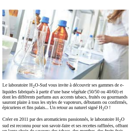
Le laboratoire H
O-Sud vous invite à découvrir ses gammes de e-
2
liquides fabriqués à partir d’une base végétale (50/50 ou 40/60) et
dont les différents parfums aux accents tabacs, fruités ou gourmands
sauront plaire à tous les styles de vapoteurs, débutants ou confirmés,
épicuriens et fins palais... Un retour au naturel signé H
O !
2
Créer en 2011 par des aromaticiens passionnés, le laboratoire H
O
2
sud est reconnu pour son savoir-faire et ses recettes raffinées, offrant
un large choix de saveurs: des tabacs, des menthes, des fruits frais,