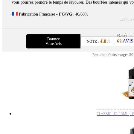
vous pourrez prendre le temps de savourer. Des bouffées intenses qui vou
Fabrication Française
- PG/VG:
40/60%
LES AVIS
Basée su
Donnez
4.8
AVIS
62
NOTE :
/5
Votre Avis
Panier de fruits rouges 5
CLASSIC US 50ML JU