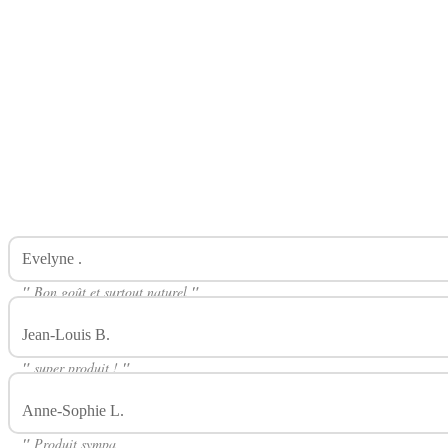
Evelyne .
Avis Sur Panier De Fruits Rouges 50ml LABORATOIR
"
Bon goût et surtout naturel
"
Jean-Louis B.
Avis Sur Panier De Fruits Rouges 50ml LABORA
"
super produit !
"
Anne-Sophie L.
Avis Sur Panier De Fruits Rouges 50ml LABO
"
Produit sympa