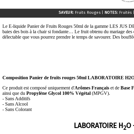
SAVEUR:
Fruits Rouges
|
NOTES:
Fruités
Le E-liquide Panier de Fruits Rouges 50ml de la gamme LES JUS DE
baies des bois à la chair si fondante… Le fruit obtenu du mariage des 
délectable que vous pourrez prendre le temps de savourer. Des bouffées
Composition Panier de fruits rouges 50ml LABORATOIRE H2
Ce produit est composé uniquement d'
Arômes Français
et de
Base F
ainsi que du
Propylène Glycol 100% Végétal
(MPGV).
- Sans Additifs
- Sans Alcool
- Sans Colorant
LABORATOIRE H
O 
2