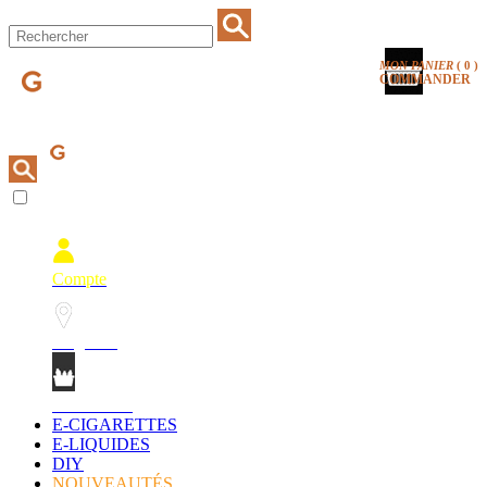
MON PANIER
(
0
)
COMMANDER
Compte
Magasins
Mon Panier
E-CIGARETTES
E-LIQUIDES
DIY
NOUVEAUTÉS