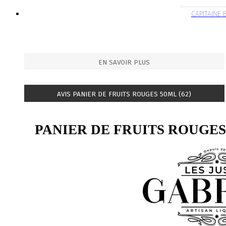
CAPITAINE
EN SAVOIR PLUS
AVIS PANIER DE FRUITS ROUGES 50ML (62)
PANIER DE FRUITS ROUGE