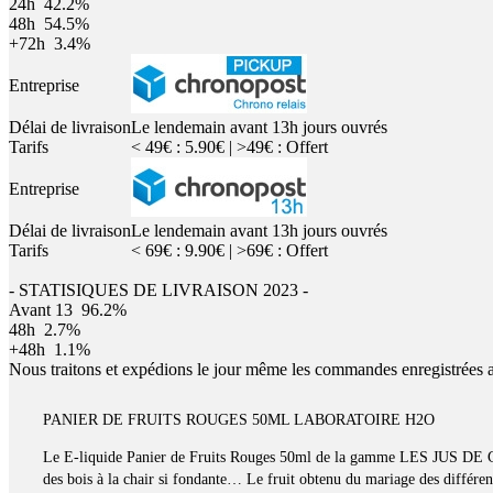
24h
42.2%
48h
54.5%
+72h
3.4%
Entreprise
Délai de livraison
Le lendemain avant 13h jours ouvrés
Tarifs
< 49€ : 5.90€ | >49€ : Offert
Entreprise
Délai de livraison
Le lendemain avant 13h jours ouvrés
Tarifs
< 69€ : 9.90€ | >69€ : Offert
- STATISIQUES DE LIVRAISON 2023 -
Avant 13
96.2%
48h
2.7%
+48h
1.1%
Nous traitons et expédions le jour même les commandes enregistrées 
PANIER DE FRUITS ROUGES 50ML LABORATOIRE H2O
Le E-liquide Panier de Fruits Rouges 50ml de la gamme LES JUS DE GA
des bois à la chair si fondante… Le fruit obtenu du mariage des différent