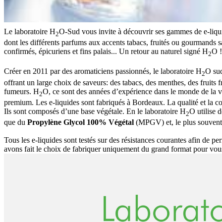
Le laboratoire H
O-Sud vous invite à découvrir ses gammes de e-liqui
2
dont les différents parfums aux accents tabacs, fruités ou gourmands sa
confirmés, épicuriens et fins palais... Un retour au naturel signé H
O !
2
Créer en 2011 par des aromaticiens passionnés, le laboratoire H
O sud
2
offrant un large choix de saveurs: des tabacs, des menthes, des fruits f
fumeurs. H
O, ce sont des années d’expérience dans le monde de la 
2
premium. Les e-liquides sont fabriqués à Bordeaux. La qualité et la co
Ils sont composés d’une base végétale. En le laboratoire H
O utilise 
2
que du
Propylène Glycol 100% Végétal
(MPGV) et, le plus souvent
Tous les e-liquides sont testés sur des résistances courantes afin de pe
avons fait le choix de fabriquer uniquement du grand format pour vou