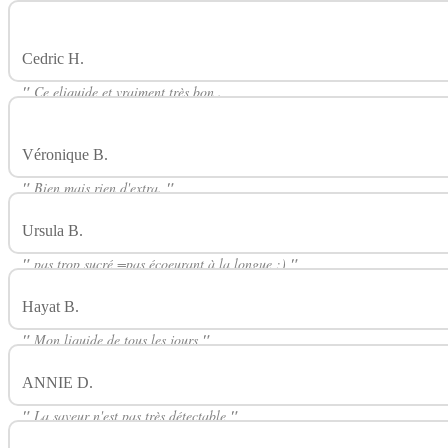
"
Cedric H.
Avis Sur Panier De Fruits Rouges 50ml LABORATOIR
"
Ce eliquide et vraiment très bon .
Bon rendu en goût les produits H2O sont vraiment nickel
"
Véronique B.
Avis Sur Panier De Fruits Rouges 50ml LABORA
"
Bien mais rien d'extra.
"
Ursula B.
Avis Sur Panier De Fruits Rouges 50ml LABORATOIR
"
pas trop sucré =pas écoeurant à la longue ;)
"
Hayat B.
Avis Sur Panier De Fruits Rouges 50ml LABORATOIR
"
Mon liquide de tous les jours
"
ANNIE D.
Avis Sur Panier De Fruits Rouges 50ml LABORATO
"
La saveur n'est pas très détectable
"