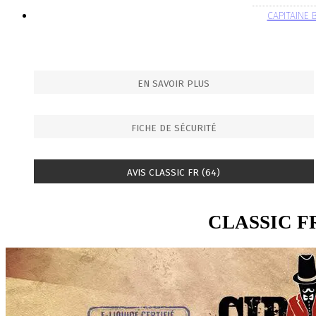
CAPITAINE
EN SAVOIR PLUS
FICHE DE SÉCURITÉ
AVIS CLASSIC FR (64)
CLASSIC F