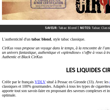
SAVEUR:
Tabac Blond
|
NOTES:
Tabac Class
L'authenticité d'un
tabac blond
, style tabac classique.
CirKus vous propose un voyage dans le temps, à la rencontre de l’am
un univers fantastique, authentique et «splendiose» s’offre à vous à t
Authentic et Black CirKus
LES LIQUIDES CI
Créée par le français
VDLV
situé à Pessac en Gironde (33). Avec les
classiques et 100% gourmandes. Adaptés à tous les types de cigarett
apporte tout son savoir-faire en proposant des saveurs complexes et inte
optimale.