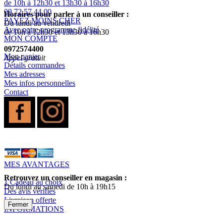
de 10h à 12h30 et 13h30 à 16h30
09 72 57 44 00
Horaires pour parler à un conseiller :
PAYEZ MOINS CHER
Du lundi au vendredi
Avec notre programme fidélité
de 10h à 12h30 et 13h30 à 16h30
MON COMPTE
0972574400
Mon panier
Appel gratuit
Détails commandes
Mes adresses
Mes infos personnelles
Contact
MES AVANTAGES
Retrouvez un conseiller en magasin :
1 Cadeau au choix
Du lundi au samedi de 10h à 19h15
Des avis vérifiés
Livraison offerte
Fermer
INFORMATIONS