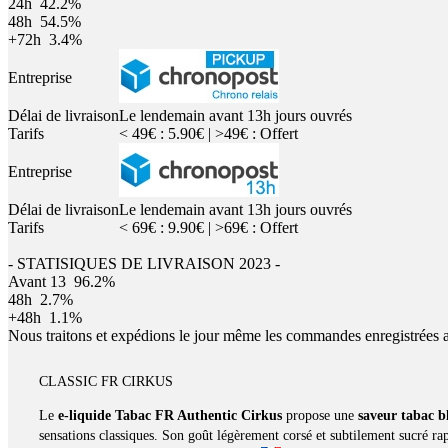
24h
42.2%
48h
54.5%
+72h
3.4%
Entreprise
Délai de livraison
Le lendemain avant 13h jours ouvrés
Tarifs
< 49€ : 5.90€ | >49€ : Offert
Entreprise
Délai de livraison
Le lendemain avant 13h jours ouvrés
Tarifs
< 69€ : 9.90€ | >69€ : Offert
- STATISIQUES DE LIVRAISON 2023 -
Avant 13
96.2%
48h
2.7%
+48h
1.1%
Nous traitons et expédions le jour même les commandes enregistrées 
CLASSIC FR CIRKUS
Le
e-liquide Tabac FR Authentic Cirkus
propose une
saveur tabac b
sensations classiques. Son goût légèrement corsé et subtilement sucré rapp