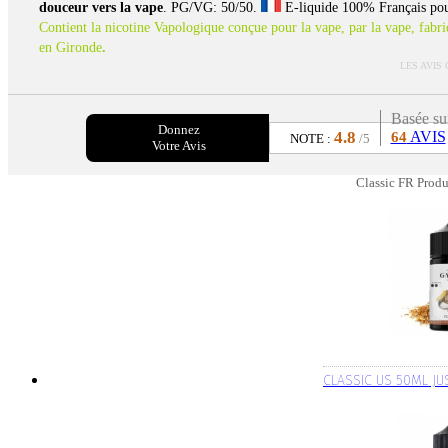
douceur vers la vape
. PG/VG: 50/50.
E-liquide 100% Français pour
Contient la nicotine Vapologique conçue pour la vape, par la vape, fabr
en Gironde
.
LES AVIS
Basée su
Donnez
4.8
AVIS
64
NOTE :
/5
Votre Avis
Classic FR Produ
CLASSIC US 50ML JU