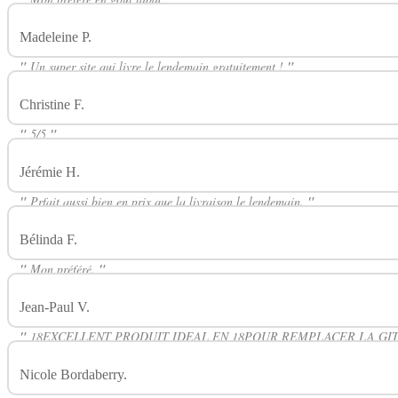
Madeleine P.
Avis Sur Classic FR CIRKUS
"
Un super site qui livre le lendemain gratuitement !
"
Christine F.
Avis Sur Classic FR CIRKUS
"
5/5
"
Jérémie H.
Avis Sur Classic FR CIRKUS
"
Prfait aussi bien en prix que la livraison le lendemain.
"
Bélinda F.
Avis Sur Classic FR CIRKUS
"
Mon préféré.
"
Jean-Paul V.
Avis Sur Classic FR CIRKUS
"
18EXCELLENT PRODUIT IDEAL EN 18POUR REMPLACER LA GIT
Nicole Bordaberry.
Avis Sur Classic FR CIRKUS