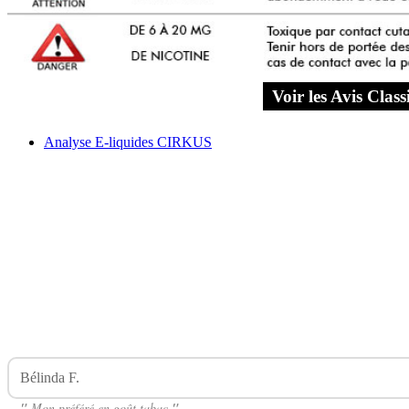
Voir les Avis Cla
Analyse E-liquides CIRKUS
Bélinda F.
Avis Sur Classic FR CIRKUS
"
Mon préféré en goût tabac
"