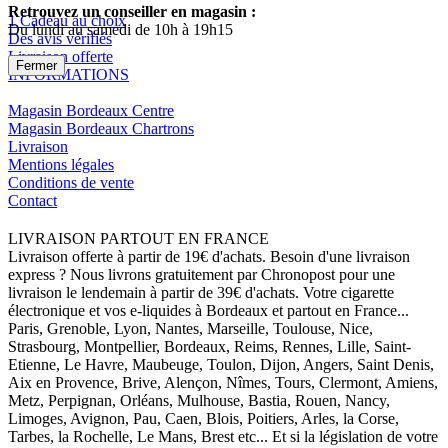
Retrouvez un conseiller en magasin :
1 Cadeau au choix
Du lundi au samedi de 10h à 19h15
Des avis vérifiés
Livraison offerte
Fermer
INFORMATIONS
Magasin Bordeaux Centre
Magasin Bordeaux Chartrons
Livraison
Mentions légales
Conditions de vente
Contact
LIVRAISON PARTOUT EN FRANCE
Livraison offerte à partir de 19€ d'achats. Besoin d'une livraison
express ? Nous livrons gratuitement par Chronopost pour une
livraison le lendemain à partir de 39€ d'achats. Votre cigarette
électronique et vos e-liquides à Bordeaux et partout en France...
Paris, Grenoble, Lyon, Nantes, Marseille, Toulouse, Nice,
Strasbourg, Montpellier, Bordeaux, Reims, Rennes, Lille, Saint-
Etienne, Le Havre, Maubeuge, Toulon, Dijon, Angers, Saint Denis,
Aix en Provence, Brive, Alençon, Nîmes, Tours, Clermont, Amiens,
Metz, Perpignan, Orléans, Mulhouse, Bastia, Rouen, Nancy,
Limoges, Avignon, Pau, Caen, Blois, Poitiers, Arles, la Corse,
Tarbes, la Rochelle, Le Mans, Brest etc... Et si la législation de votre