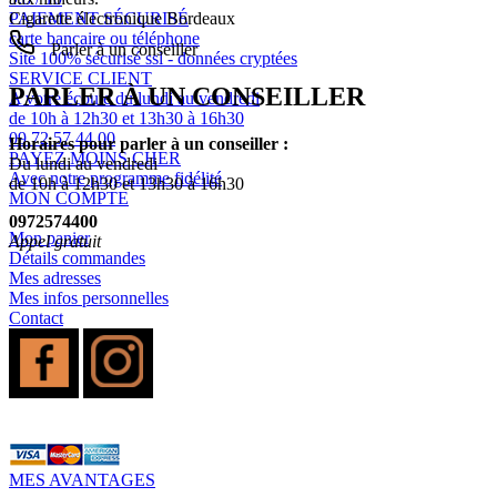
PAIEMENT SÉCURISÉ
Cigarette électronique Bordeaux
carte bancaire ou téléphone
Parler à un conseiller
Site 100% sécurisé ssl - données cryptées
SERVICE CLIENT
PARLER À UN CONSEILLER
A votre écoute du lundi au vendredi
de 10h à 12h30 et 13h30 à 16h30
09 72 57 44 00
Horaires pour parler à un conseiller :
PAYEZ MOINS CHER
Du lundi au vendredi
Avec notre programme fidélité
de 10h à 12h30 et 13h30 à 16h30
MON COMPTE
0972574400
Mon panier
Appel gratuit
Détails commandes
Mes adresses
Mes infos personnelles
Contact
MES AVANTAGES