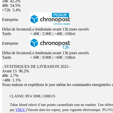
24h
42.2%
48h
54.5%
+72h
3.4%
Entreprise
Délai de livraison
Le lendemain avant 13h jours ouvrés
Tarifs
< 49€ : 5.90€ | >49€ : Offert
Entreprise
Délai de livraison
Le lendemain avant 13h jours ouvrés
Tarifs
< 69€ : 9.90€ | >69€ : Offert
- STATISIQUES DE LIVRAISON 2023 -
Avant 13
96.2%
48h
2.7%
+48h
1.1%
Nous traitons et expédions le jour même les commandes enregistrées 
CLASSIC RY4 50ML CIRKUS
Tabac blond relevé d’une pointe caramélisée tout en rondeur. Une référ
par
VDLV
(Vincent dans les vapes), pour cigarette électronique. PG/VG