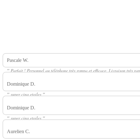
Pascale W.
Avis Sur Classic RY4 50ml CIRKUS
"
Parfait ! Personnel au téléphone très sympa et efficace. Livraison très rap
Dominique D.
Avis Sur Classic RY4 50ml CIRKUS
"
super cinq etoiles
"
Dominique D.
Avis Sur Classic RY4 50ml CIRKUS
"
super cinq etoiles
"
Aurelien C.
Avis Sur Classic RY4 50ml CIRKUS