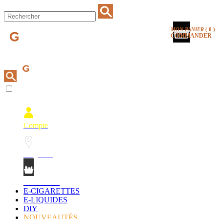
MON PANIER
(
0
)
COMMANDER
Compte
Magasins
Mon Panier
E-CIGARETTES
E-LIQUIDES
DIY
NOUVEAUTÉS