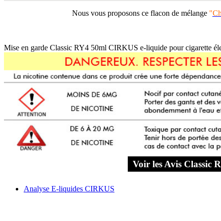
Nous vous proposons ce flacon de mélange
"
Ch
Mise en garde Classic RY4 50ml CIRKUS e-liquide pour cigarette éle
Voir les Avis Classi
Analyse E-liquides CIRKUS