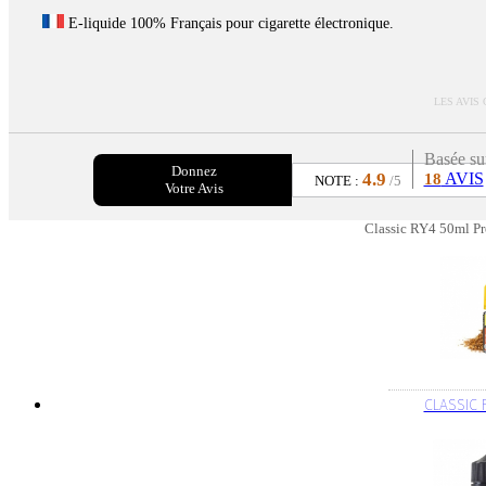
E-liquide 100% Français pour cigarette électronique.
LES AVIS
Basée su
Donnez
4.9
AVIS
18
NOTE :
/5
Votre Avis
Classic RY4 50ml Pr
CLASSIC 