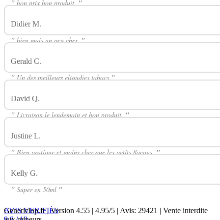
"
bon prix bon produit.
"
Didier M.
Avis Sur Classic RY4 50ml CIRKUS
"
bien mais un peu cher.
"
Gerald C.
Avis Sur Classic RY4 50ml CIRKUS
"
Un des meilleurs eliqudies tabacs
"
David Q.
Avis Sur Classic RY4 50ml CIRKUS
"
Livraison le lendemain et bon produit.
"
Justine L.
Avis Sur Classic RY4 50ml CIRKUS
"
Bien pratique et moins cher que les petits flacons.
"
Kelly G.
Avis Sur Classic RY4 50ml CIRKUS
"
Super en 50ml
"
AVIS VERIFIÉS
Genericlop.fr
|
Version 4.55
|
4.95
/
5
| Avis:
29421
| Vente interdite
9.8 / 10
aux mineurs.